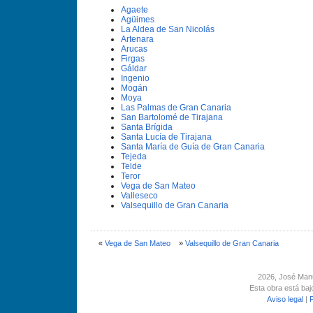
Agaete
Agüimes
La Aldea de San Nicolás
Artenara
Arucas
Firgas
Gáldar
Ingenio
Mogán
Moya
Las Palmas de Gran Canaria
San Bartolomé de Tirajana
Santa Brí­gida
Santa Lucí­a de Tirajana
Santa Marí­a de Guí­a de Gran Canaria
Tejeda
Telde
Teror
Vega de San Mateo
Valleseco
Valsequillo de Gran Canaria
«
Vega de San Mateo
»
Valsequillo de Gran Canaria
2026
, José Man
Esta obra está ba
Aviso legal
|