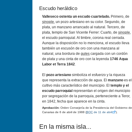
Escudo heráldico
Valleseco ostenta un escudo cuartelado.
Primero, de
sinople
, un pozo artesiano en su color. Segundo, de
plata, un manzano arrancado al natural. Tercero, de
plata, templo de San Vicente Ferrer: Cuarto, de
sinople
,
el escudo parroquial. Al timbre, corona real cerrada.
Aunque la disposición no lo menciona, el escudo lleva
también un escusón de oro con una manzana al
natural, una bordura de
gules
cargada con un cordón
de plata y una cinta de oro con la leyenda
1746 Aqua
Labor et Terra 1842
.
El
pozo artesiano
simboliza el esfuerzo y la riqueza
que representa la extracción de agua. El
manzano
es el
cultivo más caracterí­stico del municipio. El
templo y el
escudo parroquial
representan el origen del municipio
por segregación de la parroquia, perteneciente a Teror,
en 1842, fecha que aparece en la cinta.
Aprobación:
Orden Consejerí­a de la Presidencia del Gobierno de
Canarias de 6 de abril de 1988 (
BOC
de 11 de abril
).
En la misma isla...