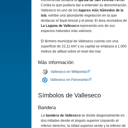
monumental destaca la
iglesia de San Vicente Ferrer
.
Contra lo que pudiera dar a entender su denominación,
Valleseco es uno de los
lugares más húmedos de la
isla
: exhibe una abundante vegetación en la que
destacan el fayal-brezal y el pinar. El área recreativa de
La Laguna de Valleseco
representa uno de sus
espacios naturales más valiosos.
El término municipal de Valleseco cuenta con una
superficie de 22,11 km² y su capital se emplaza a 1.000
metros de altitud sobre el nivel del mar.
Más información
Valleseco en Wikipedia
Valleseco en Panoramio
Sí­mbolos de Valleseco
Bandera
La
bandera de Valleseco
se divide diagonalmente en
dos mitades desde el ángulo superior izquierdo al
inferior derecho, la mitad superior verde y la inferior de