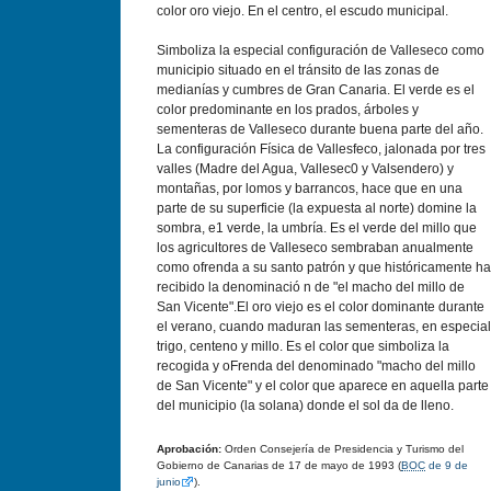
color oro viejo. En el centro, el escudo municipal.
Simboliza la especial configuración de Valleseco como
municipio situado en el tránsito de las zonas de
medianías y cumbres de Gran Canaria. El verde es el
color predominante en los prados, árboles y
sementeras de Valleseco durante buena parte del año.
La configuración Física de Vallesfeco, jalonada por tres
valles (Madre del Agua, Vallesec0 y Valsendero) y
montañas, por lomos y barrancos, hace que en una
parte de su superficie (la expuesta al norte) domine la
sombra, e1 verde, la umbría. Es el verde del millo que
los agricultores de Valleseco sembraban anualmente
como ofrenda a su santo patrón y que históricamente ha
recibido la denominació n de "el macho del millo de
San Vicente".El oro viejo es el color dominante durante
el verano, cuando maduran las sementeras, en especial
trigo, centeno y millo. Es el color que simboliza la
recogida y oFrenda del denominado "macho del millo
de San Vicente" y el color que aparece en aquella parte
del municipio (la solana) donde el sol da de lleno.
Aprobación:
Orden Consejerí­a de Presidencia y Turismo del
Gobierno de Canarias de 17 de mayo de 1993 (
BOC
de 9 de
junio
).