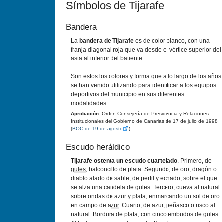
Símbolos de Tijarafe
Bandera
La
bandera de Tijarafe
es de color blanco, con una
franja diagonal roja que va desde el vértice superior del
asta al inferior del batiente
Son estos los colores y forma que a lo largo de los años
se han venido utilizando para identificar a los equipos
deportivos del municipio en sus diferentes
modalidades.
Aprobación:
Orden Consejería de Presidencia y Relaciones
Institucionales del Gobierno de Canarias de 17 de julio de 1998
(
BOC
de 19 de agosto
).
Escudo heráldico
Tijarafe ostenta un escudo cuartelado
. Primero, de
gules
, balconcillo de plata. Segundo, de oro, dragón o
diablo alado de
sable
, de perfil y echado, sobre el que
se alza una candela de
gules
. Tercero, cueva al natural
sobre ondas de
azur
y plata, enmarcando un sol de oro
en campo de
azur
. Cuarto, de
azur
, peñasco o risco al
natural. Bordura de plata, con cinco embudos de
gules
.