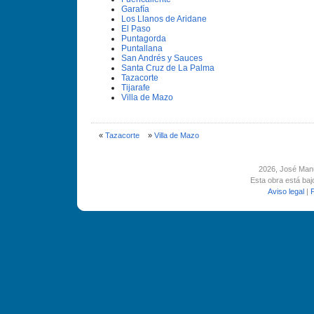
Garafí­a
Los Llanos de Aridane
El Paso
Puntagorda
Puntallana
San Andrés y Sauces
Santa Cruz de La Palma
Tazacorte
Tijarafe
Villa de Mazo
«
Tazacorte
»
Villa de Mazo
2026
, José Man
Esta obra está ba
Aviso legal
|