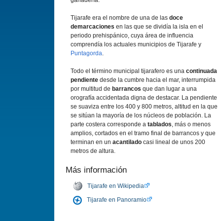
ganadería.
Tijarafe era el nombre de una de las
doce
demarcaciones
en las que se dividía la isla en el
periodo prehispánico, cuya área de influencia
comprendía los actuales municipios de Tijarafe y
Puntagorda
.
Todo el término municipal tijarafero es una
continuada
pendiente
desde la cumbre hacia el mar, interrumpida
por multitud de
barrancos
que dan lugar a una
orografía accidentada digna de destacar. La pendiente
se suaviza entre los 400 y 800 metros, altitud en la que
se sitúan la mayoría de los núcleos de población. La
parte costera corresponde a
tablados
, más o menos
amplios, cortados en el tramo final de barrancos y que
terminan en un
acantilado
casi lineal de unos 200
metros de altura.
Más información
Tijarafe en Wikipedia
Tijarafe en Panoramio