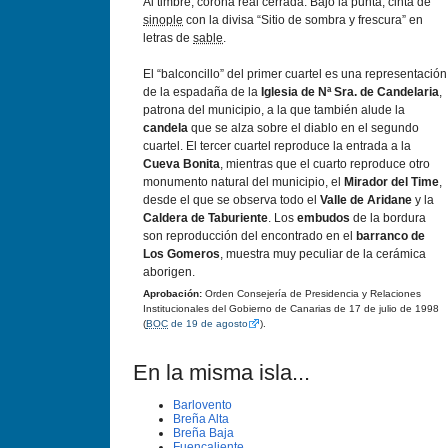
Al timbre, corona real cerrada. Bajo la punta, cinta de
sinople
con la divisa “Sitio de sombra y frescura” en
letras de
sable
.
El “balconcillo” del primer cuartel es una representación
de la espadaña de la
Iglesia de Nª Sra. de Candelaria
,
patrona del municipio, a la que también alude la
candela
que se alza sobre el diablo en el segundo
cuartel. El tercer cuartel reproduce la entrada a la
Cueva Bonita
, mientras que el cuarto reproduce otro
monumento natural del municipio, el
Mirador del Time
,
desde el que se observa todo el
Valle de Aridane
y la
Caldera de Taburiente
. Los
embudos
de la bordura
son reproducción del encontrado en el
barranco de
Los Gomeros
, muestra muy peculiar de la cerámica
aborigen.
Aprobación:
Orden Consejería de Presidencia y Relaciones
Institucionales del Gobierno de Canarias de 17 de julio de 1998
(
BOC
de 19 de agosto
).
En la misma isla...
Barlovento
Breña Alta
Breña Baja
Fuencaliente