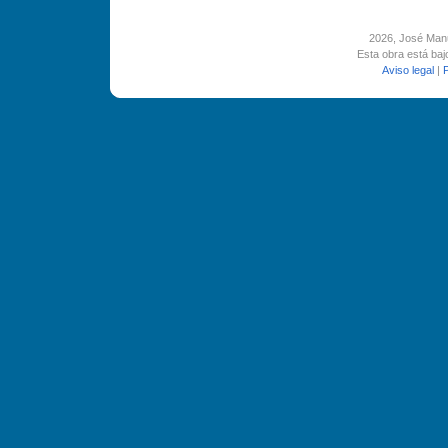
2026
, José Man
Esta obra está ba
Aviso legal
|