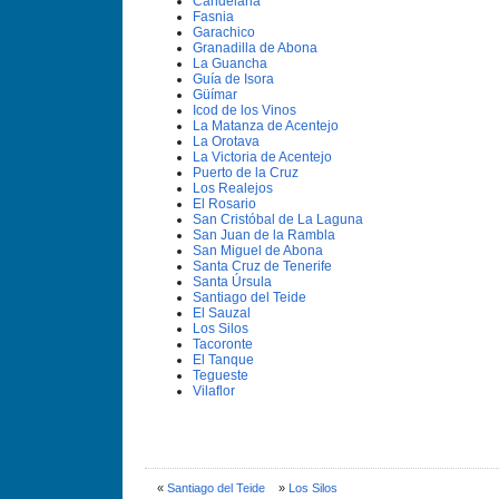
Candelaria
Fasnia
Garachico
Granadilla de Abona
La Guancha
Guí­a de Isora
Güí­mar
Icod de los Vinos
La Matanza de Acentejo
La Orotava
La Victoria de Acentejo
Puerto de la Cruz
Los Realejos
El Rosario
San Cristóbal de La Laguna
San Juan de la Rambla
San Miguel de Abona
Santa Cruz de Tenerife
Santa Úrsula
Santiago del Teide
El Sauzal
Los Silos
Tacoronte
El Tanque
Tegueste
Vilaflor
«
Santiago del Teide
»
Los Silos