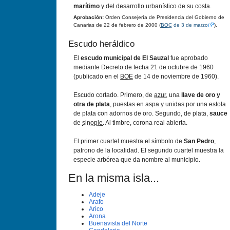
marítimo
y del desarrollo urbanístico de su costa.
Aprobación:
Orden Consejería de Presidencia del Gobierno de
Canarias de 22 de febrero de 2000 (
BOC
de 3 de marzo
).
Escudo heráldico
El
escudo municipal de El Sauzal
fue aprobado
mediante Decreto de fecha 21 de octubre de 1960
(publicado en el
BOE
de 14 de noviembre de 1960).
Escudo cortado. Primero, de
azur
, una
llave de oro y
otra de plata
, puestas en aspa y unidas por una estola
de plata con adornos de oro. Segundo, de plata,
sauce
de
sinople
. Al timbre, corona real abierta.
El primer cuartel muestra el símbolo de
San Pedro
,
patrono de la localidad. El segundo cuartel muestra la
especie arbórea que da nombre al municipio.
En la misma isla...
Adeje
Arafo
Arico
Arona
Buenavista del Norte