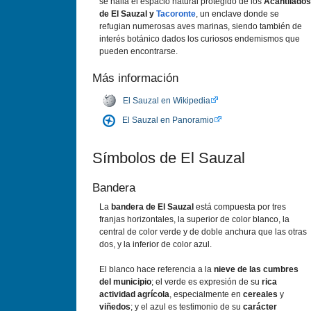
se halla el espacio natural protegido de los
Acantilados
de El Sauzal y
Tacoronte
, un enclave donde se
refugian numerosas aves marinas, siendo también de
interés botánico dados los curiosos endemismos que
pueden encontrarse.
Más información
El Sauzal en Wikipedia
El Sauzal en Panoramio
Símbolos de El Sauzal
Bandera
La
bandera de El Sauzal
está compuesta por tres
franjas horizontales, la superior de color blanco, la
central de color verde y de doble anchura que las otras
dos, y la inferior de color azul.
El blanco hace referencia a la
nieve de las cumbres
del municipio
; el verde es expresión de su
rica
actividad agrícola
, especialmente en
cereales
y
viñedos
; y el azul es testimonio de su
carácter