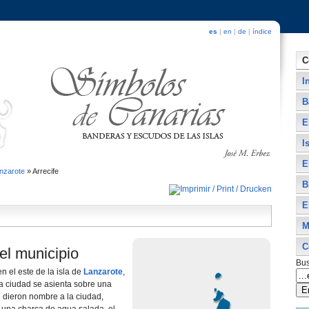
es
|
en
|
de
|
índice
C
I
B
E
I
E
nzarote
»
Arrecife
B
E
M
C
el municipio
Bus
en el este de la isla de
Lanzarote
,
 La ciudad se asienta sobre una
 dieron nombre a la ciudad,