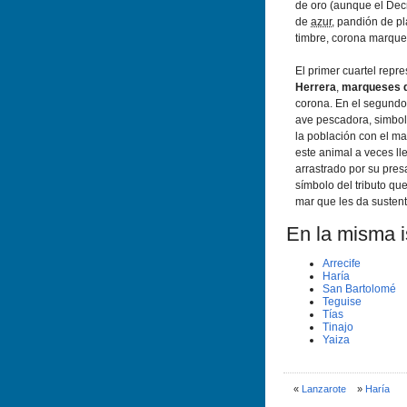
de oro (aunque el Dec
de
azur
, pandión de pl
timbre, corona marque
El primer cuartel repre
Herrera
,
marqueses d
corona. En el segundo 
ave pescadora, simboli
la población con el ma
este animal a veces l
arrastrado por su pre
símbolo del tributo qu
mar que les da sustent
En la misma is
Arrecife
Harí­a
San Bartolomé
Teguise
Tí­as
Tinajo
Yaiza
«
Lanzarote
»
Harí­a