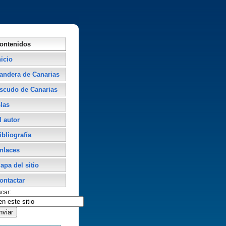
ontenidos
nicio
andera de Canarias
scudo de Canarias
slas
l autor
ibliografí­a
nlaces
apa del sitio
ontactar
car: