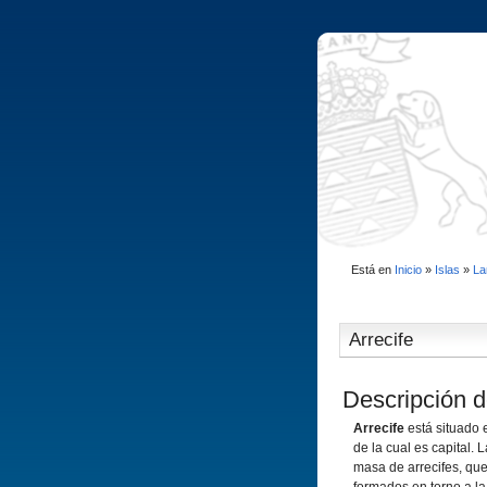
Está en
Inicio
»
Islas
»
La
Arrecife
Descripción d
Arrecife
está situado 
de la cual es capital.
masa de arrecifes, que