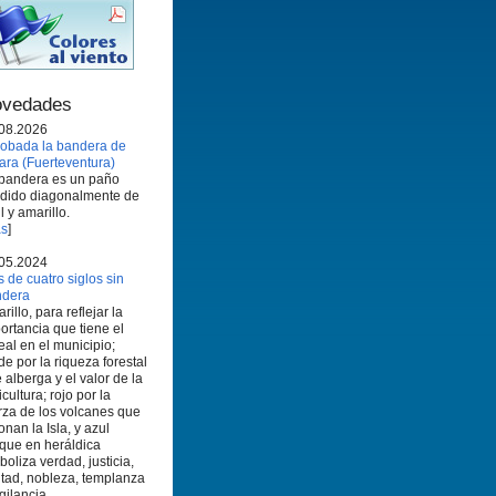
vedades
08.2026
obada la bandera de
ara (Fuerteventura)
bandera es un paño
idido diagonalmente de
l y amarillo.
s
]
05.2024
 de cuatro siglos sin
ndera
rillo, para reflejar la
ortancia que tiene el
eal en el municipio;
de por la riqueza forestal
 alberga y el valor de la
icultura; rojo por la
rza de los volcanes que
onan la Isla, y azul
que en heráldica
boliza verdad, justicia,
ltad, nobleza, templanza
igilancia.