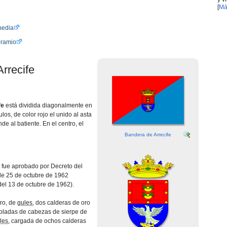
[
Má
pedia
oramio
rrecife
fe
está dividida diagonalmente en
los, de color rojo el unido al asta
de al batiente. En el centro, el
Bandera de Arrecife
fue aprobado por Decreto del
de 25 de octubre de 1962
el 13 de octubre de 1962).
ro, de
gules
, dos calderas de oro
goladas de cabezas de sierpe de
les
, cargada de ochos calderas