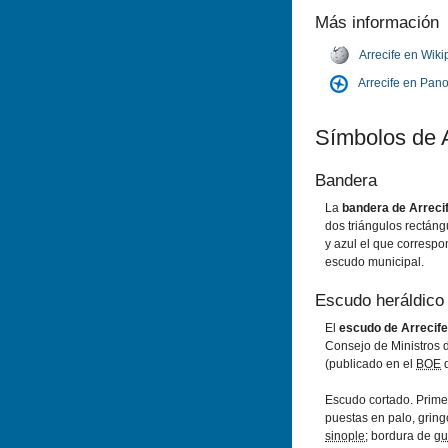
Más información
Arrecife en Wiki
Arrecife en Pan
Símbolos de A
Bandera
La
bandera de Arreci
dos triángulos rectángu
y azul el que correspon
escudo municipal.
Escudo heráldico
El
escudo de Arrecife
Consejo de Ministros 
(publicado en el
BOE
d
Escudo cortado. Prime
puestas en palo, grin
sinople
; bordura de
gu