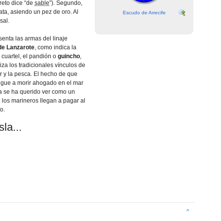
reto dice “de
sable
”). Segundo,
ata, asiendo un pez de oro. Al
Escudo de Arrecife
sal.
senta las armas del linaje
e Lanzarote
, como indica la
cuartel, el pandión o
guincho
,
za los tradicionales vínculos de
r y la pesca. El hecho de que
legue a morir ahogado en el mar
sa se ha querido ver como un
e los marineros llegan a pagar al
o.
la...
^