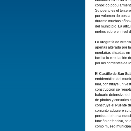
formados en torno a la
conocido popularmen
Su puerto es el tercer
por volumen de pesca 
durante muchos años c
del municipio. La altit
metros sobre el nivel d
La orografía de Arrec
apenas alterada por la
montañas situadas en e
facilita la circulación 
por las corrientes de lo
El
Castillo de San Gab
emblemático del munic
mar, constituye un ves
construcción se remot
baluarte defensivo del
de piratas y corsarios
construye el
Puente d
conjunto adquiere su 
perdurado hasta nuest
función defensiva, se 
como museo municipal