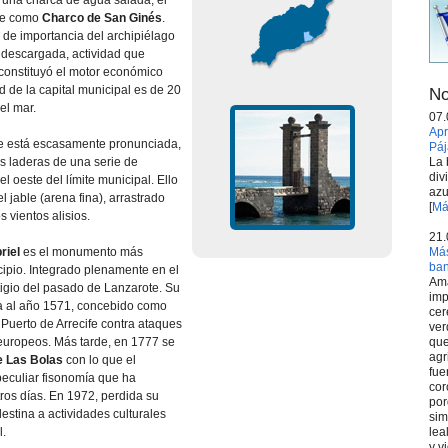
 una charca de agua salada, el
te como
Charco de San Ginés
.
o de importancia del archipiélago
descargada, actividad que
onstituyó el motor económico
ud de la capital municipal es de 20
No
el mar.
07.
Apr
ife está escasamente pronunciada,
Páj
La 
s laderas de una serie de
div
l oeste del límite municipal. Ello
azu
del jable (arena fina), arrastrado
[
Má
s vientos alisios.
21.
Más
riel
es el monumento más
ba
ipio. Integrado plenamente en el
Ama
tigio del pasado de Lanzarote. Su
imp
a al año 1571, concebido como
cer
 Puerto de Arrecife contra ataques
ver
que
 europeos. Más tarde, en 1777 se
agr
e Las Bolas
con lo que el
fue
peculiar fisonomía que ha
cor
ros días. En 1972, perdida su
por
destina a actividades culturales
sim
lea
.
y v