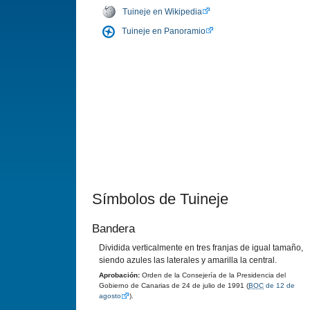
Tuineje en Wikipedia
Tuineje en Panoramio
Símbolos de Tuineje
Bandera
Dividida verticalmente en tres franjas de igual tamaño,
siendo azules las laterales y amarilla la central.
Aprobación:
Orden de la Consejería de la Presidencia del
Gobierno de Canarias de 24 de julio de 1991 (
BOC
de 12 de
agosto
).