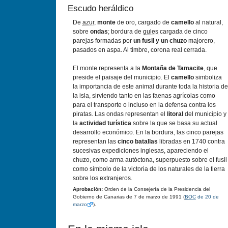
Escudo heráldico
De
azur
,
monte
de oro, cargado de
camello
al natural,
sobre
ondas
; bordura de
gules
cargada de cinco
parejas formadas por
un fusil y un chuzo
majorero,
pasados en aspa. Al timbre, corona real cerrada.
El monte representa a la
Montaña de
Tamacite
, que
preside el paisaje del municipio. El
camello
simboliza
la importancia de este animal durante toda la historia de
la isla, sirviendo tanto en las faenas agrícolas como
para el transporte o incluso en la defensa contra los
piratas. Las ondas representan el
litoral
del municipio y
la
actividad turística
sobre la que se basa su actual
desarrollo económico. En la bordura, las cinco parejas
representan las
cinco batallas
libradas en 1740 contra
sucesivas expediciones inglesas, apareciendo el
chuzo, como arma autóctona, superpuesto sobre el fusil
como símbolo de la victoria de los naturales de la tierra
sobre los extranjeros.
Aprobación:
Orden de la Consejería de la Presidencia del
Gobierno de Canarias de 7 de marzo de 1991 (
BOC
de 20 de
marzo
).