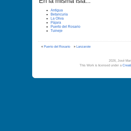
En la misma isla...
Antigua
Betancuria
La Oliva
Pájara
Puerto del Rosario
Tuineje
«
Puerto del Rosario
»
Lanzarote
2026
, José Man
This Work is licensed under a
Creat