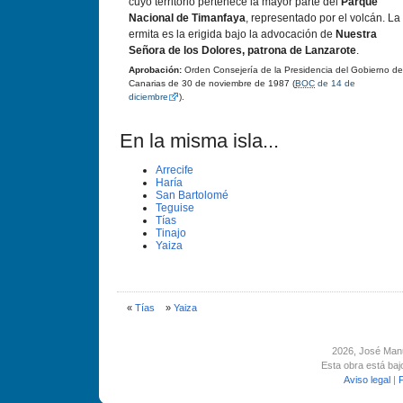
cuyo territorio pertenece la mayor parte del
Parque
Nacional de Timanfaya
, representado por el volcán. La
ermita es la erigida bajo la advocación de
Nuestra
Señora de los Dolores, patrona de Lanzarote
.
Aprobación:
Orden Consejerí­a de la Presidencia del Gobierno de
Canarias de 30 de noviembre de 1987 (
BOC
de 14 de
diciembre
).
En la misma isla...
Arrecife
Harí­a
San Bartolomé
Teguise
Tí­as
Tinajo
Yaiza
«
Tí­as
»
Yaiza
2026
, José Man
Esta obra está ba
Aviso legal
|