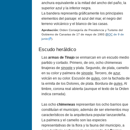
anchura equivalente a la mitad del ancho del paño, la
superior azul y la inferior negra.
La bandera representa gráficamente los principales
elementos del paisaje: el azul del mar, el negro del
terreno volcánico y el blanco de las casas.
Aprobación:
Orden Consejerí­a de Presidencia y Turismo del
Gobierno de Canarias de 17 de mayo de 1993 (
BOC
de 9 de
junio
).
Escudo heráldico
Las
armas de Tinajo
se enmarcan en un escudo medio
partido y cortado. Primero, de oro, ocho chimeneas
tinajeras de
sinople
y plata. Segundo, de plata, camello
en su color y palmera de
sinople
. Tercero, de
azur
,
volcán en su color. Escusón de
gules
, con la fachada de
la ermita de los Dolores, de plata. Bordura de
gules
. Al
timbre, corona real abierta (aunque el texto de la Orden
indica cerrada).
Las ocho
chimeneas
representan los ocho barrios que
constituí­an el municipio, además de ser elementos muy
caracterí­sticos de la arquitectura popular lanzaroteña.
La palmera y el camello son las especies
representativas de la flora y la fauna del municipio, a