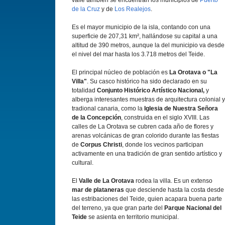
valle también se encuentran los municipios de
Puerto
de la Cruz
y de
Los Realejos
.
Es el mayor municipio de la isla, contando con una
superficie de 207,31 km², hallándose su capital a una
altitud de 390 metros, aunque la del municipio va desde
el nivel del mar hasta los 3.718 metros del Teide.
El principal núcleo de población es
La Orotava o "La
Villa"
. Su casco histórico ha sido declarado en su
totalidad
Conjunto Histórico Artí­stico Nacional,
y
alberga interesantes muestras de arquitectura colonial y
tradional canaria, como la
Iglesia de Nuestra Señora
de la Concepción
, construida en el siglo XVIII. Las
calles de La Orotava se cubren cada año de flores y
arenas volcánicas de gran colorido durante las fiestas
de
Corpus Christi
, donde los vecinos participan
activamente en una tradición de gran sentido artí­stico y
cultural.
El
Valle de La Orotava
rodea la villa. Es un extenso
mar de plataneras
que desciende hasta la costa desde
las estribaciones del Teide, quien acapara buena parte
del terreno, ya que gran parte del
Parque Nacional del
Teide
se asienta en territorio municipal.