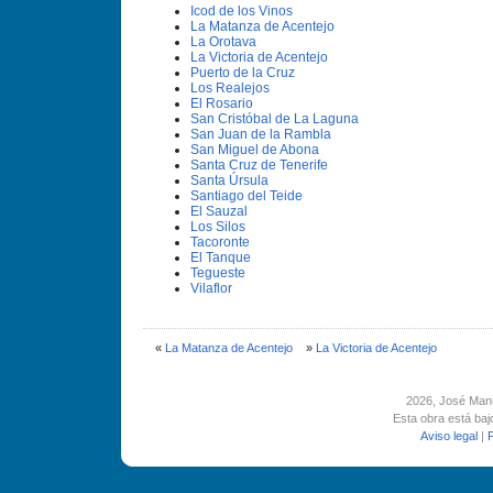
Icod de los Vinos
La Matanza de Acentejo
La Orotava
La Victoria de Acentejo
Puerto de la Cruz
Los Realejos
El Rosario
San Cristóbal de La Laguna
San Juan de la Rambla
San Miguel de Abona
Santa Cruz de Tenerife
Santa Úrsula
Santiago del Teide
El Sauzal
Los Silos
Tacoronte
El Tanque
Tegueste
Vilaflor
«
La Matanza de Acentejo
»
La Victoria de Acentejo
2026
, José Man
Esta obra está ba
Aviso legal
|