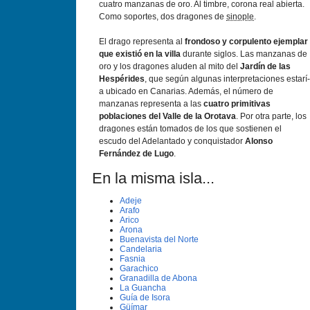
cuatro manzanas de oro. Al timbre, corona real abierta.
Como soportes, dos dragones de
sinople
.
El drago representa al
frondoso y corpulento ejemplar
que existió en la villa
durante siglos. Las manzanas de
oro y los dragones aluden al mito del
Jardí­n de las
Hespérides
, que según algunas interpretaciones estarí­
a ubicado en Canarias. Además, el número de
manzanas representa a las
cuatro primitivas
poblaciones del Valle de la Orotava
. Por otra parte, los
dragones están tomados de los que sostienen el
escudo del Adelantado y conquistador
Alonso
Fernández de Lugo
.
En la misma isla...
Adeje
Arafo
Arico
Arona
Buenavista del Norte
Candelaria
Fasnia
Garachico
Granadilla de Abona
La Guancha
Guí­a de Isora
Güí­mar