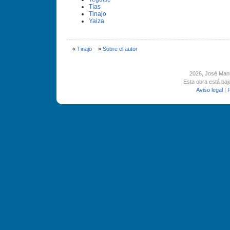
Tí­as
Tinajo
Yaiza
«
Tinajo
»
Sobre el autor
2026
, José Man
Esta obra está ba
Aviso legal
|