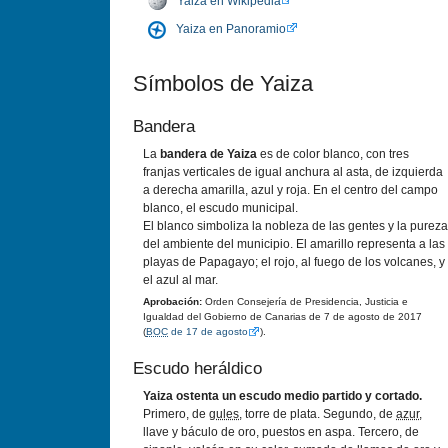
Yaiza en Wikipedia
Yaiza en Panoramio
Sí­mbolos de Yaiza
Bandera
La
bandera de Yaiza
es de color blanco, con tres
franjas verticales de igual anchura al asta, de izquierda
a derecha amarilla, azul y roja. En el centro del campo
blanco, el escudo municipal.
El blanco simboliza la nobleza de las gentes y la pureza
del ambiente del municipio. El amarillo representa a las
playas de Papagayo; el rojo, al fuego de los volcanes, y
el azul al mar.
Aprobación:
Orden Consejerí­a de Presidencia, Justicia e
Igualdad del Gobierno de Canarias de 7 de agosto de 2017
(
BOC
de 17 de agosto
).
Escudo heráldico
Yaiza ostenta un escudo medio partido y cortado.
Primero, de
gules
, torre de plata. Segundo, de
azur
,
llave y báculo de oro, puestos en aspa. Tercero, de