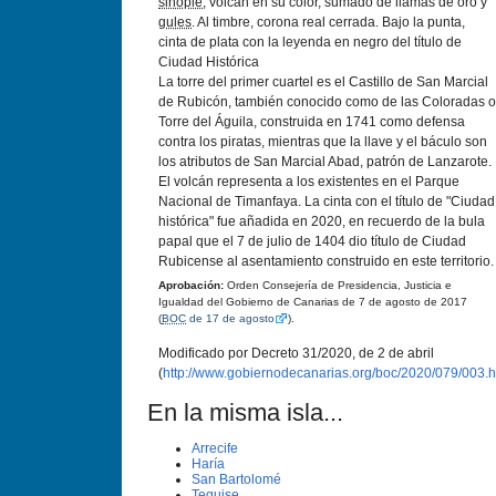
sinople
, volcán en su color, sumado de llamas de oro y
gules
. Al timbre, corona real cerrada. Bajo la punta,
cinta de plata con la leyenda en negro del tí­tulo de
Ciudad Histórica
La torre del primer cuartel es el Castillo de San Marcial
de Rubicón, también conocido como de las Coloradas o
Torre del Águila, construida en 1741 como defensa
contra los piratas, mientras que la llave y el báculo son
los atributos de San Marcial Abad, patrón de Lanzarote.
El volcán representa a los existentes en el Parque
Nacional de Timanfaya. La cinta con el tí­tulo de "Ciudad
histórica" fue añadida en 2020, en recuerdo de la bula
papal que el 7 de julio de 1404 dio tí­tulo de Ciudad
Rubicense al asentamiento construido en este territorio.
Aprobación:
Orden Consejerí­a de Presidencia, Justicia e
Igualdad del Gobierno de Canarias de 7 de agosto de 2017
(
BOC
de 17 de agosto
).
Modificado por Decreto 31/2020, de 2 de abril
(
http://www.gobiernodecanarias.org/boc/2020/079/003.h
En la misma isla...
Arrecife
Harí­a
San Bartolomé
Teguise