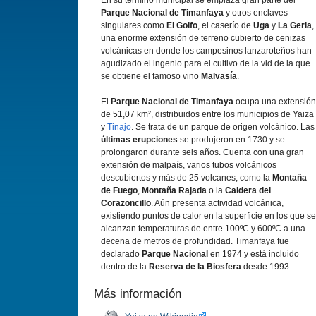
En su término municipal se emplaza gran parte del
Parque Nacional de Timanfaya
y otros enclaves
singulares como
El Golfo
, el caserí­o de
Uga
y
La Geria
,
una enorme extensión de terreno cubierto de cenizas
volcánicas en donde los campesinos lanzaroteños han
agudizado el ingenio para el cultivo de la vid de la que
se obtiene el famoso vino
Malvasí­a
.
El
Parque Nacional de Timanfaya
ocupa una extensión
de 51,07 km², distribuidos entre los municipios de Yaiza
y
Tinajo
. Se trata de un parque de origen volcánico. Las
últimas erupciones
se produjeron en 1730 y se
prolongaron durante seis años. Cuenta con una gran
extensión de malpaí­s, varios tubos volcánicos
descubiertos y más de 25 volcanes, como la
Montaña
de Fuego
,
Montaña Rajada
o la
Caldera del
Corazoncillo
. Aún presenta actividad volcánica,
existiendo puntos de calor en la superficie en los que se
alcanzan temperaturas de entre 100ºC y 600ºC a una
decena de metros de profundidad. Timanfaya fue
declarado
Parque Nacional
en 1974 y está incluido
dentro de la
Reserva de la Biosfera
desde 1993.
Más información