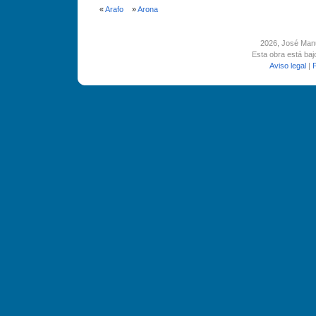
«
Arafo
»
Arona
2026
, José Man
Esta obra está ba
Aviso legal
|