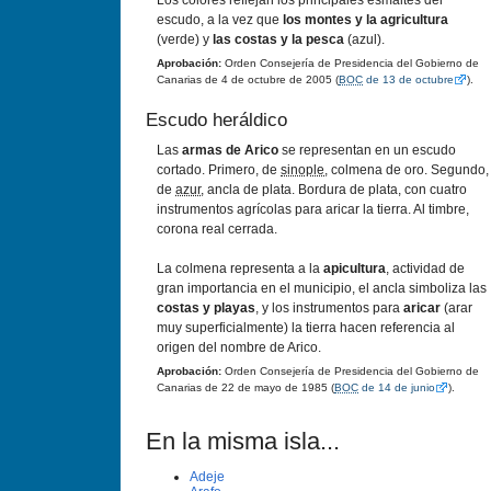
Los colores reflejan los principales esmaltes del
escudo, a la vez que
los
montes y la agricultura
(verde) y
las costas y la pesca
(azul).
Aprobación:
Orden Consejería de Presidencia del Gobierno de
Canarias de 4 de octubre de 2005 (
BOC
de 13 de octubre
).
Escudo heráldico
Las
armas de Arico
se representan en un escudo
cortado. Primero, de
sinople
, colmena de oro. Segundo,
de
azur
, ancla de plata. Bordura de plata, con cuatro
instrumentos agrícolas para aricar la tierra. Al timbre,
corona real cerrada.
La colmena representa a la
apicultura
, actividad de
gran importancia en el municipio, el ancla simboliza las
costas y playas
, y los instrumentos para
aricar
(arar
muy superficialmente) la tierra hacen referencia al
origen del nombre de Arico.
Aprobación:
Orden Consejería de Presidencia del Gobierno de
Canarias de 22 de mayo de 1985 (
BOC
de 14 de junio
).
En la misma isla...
Adeje