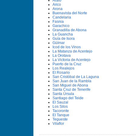
Arafo
Arico
Arona
Buenavista del Norte
Candelaria
Fasnia
Garachico
Granadilla de Abona
La Guancha
Guí­a de Isora
Güí­mar
Icod de los Vinos
La Matanza de Acentejo
La Orotava
La Victoria de Acentejo
Puerto de la Cruz
Los Realejos
El Rosario
San Cristóbal de La Laguna
San Juan de la Rambla
San Miguel de Abona
Santa Cruz de Tenerife
Santa Úrsula
Santiago del Teide
El Sauzal
Los Silos
Tacoronte
El Tanque
Tegueste
Vilaflor