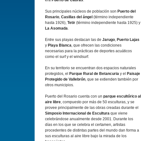
era
Puerto de Cabras
.
Sus principales núcleos de población son
Puerto del
Rosario
,
Casillas del ángel
(término independiente
hasta 1926),
Tetir
(término independiente hasta 1925) y
La Asomada
.
Entre sus playas destacan las de
Jarugo
,
Puerto Lajas
y
Playa Blanca
, que ofrecen las condiciones
necesarias para la prácticas de deportes acuáticos
como el surf y el windsurf.
En su territorio se encuentran dos espacios naturales
protegidos, el
Parque Rural de Betancuria
y el
Paisaje
Protegido de Vallebrón
, que se extienden también por
otros municipios.
Puerto del Rosario cuenta con un
parque escultórico al
aire libre
, compuesto por más de 50 esculturas, y se
provee principalmente de las obras creadas durante el
Simposio Internacional de Escultura
que viene
celebrándose anualmente desde 2001. Durante los
días en los que se celebra el certamen, artistas
procedentes de distintas partes del mundo dan forma a
sus esculturas al aire libre bajo la mirada de los