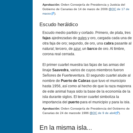
Aprobación:
Orden Consejería de Presidencia y Justicia del
Gobierno de Canarias de 14 de marzo de 2006 (
BOC
de 17 de
marzo
).
Escudo heráldico
Escudo medio partido y cortado. Primero, de plata, tres
fajas
ajedrezadas de
gules
y oro, cargada cada una de
otra faja de oro; segundo, de oro, una
cabra
pasante al
natural; tercero, de
azur
, un
barco
de oro. Al timbre,
corona real cerrada.
El primer cuartel muestra las fajas de las armas del
linaje
Saavedra
, varios de cuyos miembros fueron
Señores de Fuerteventura. El segundo cuartel alude al
nombre de
Puerto de Cabras
que tuvo el municipio
hasta 1956, así como al hecho de que la raza majorera
de este animal haya sido la base de la economía de la
isla durante siglos. El tercer cuartel simboliza la
importancia del
puerto
para el municipio y para la isla.
Aprobación:
Orden Consejería de Presidencia del Gobierno de
Canarias de 24 de marzode 1986 (
BOC
de 9 de abril
).
En la misma isla...