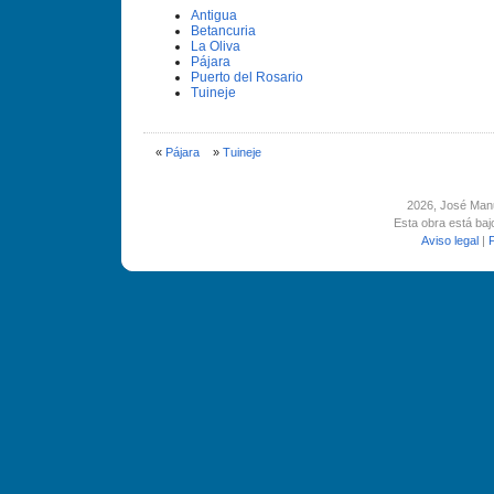
Antigua
Betancuria
La Oliva
Pájara
Puerto del Rosario
Tuineje
«
Pájara
»
Tuineje
2026
, José Man
Esta obra está ba
Aviso legal
|