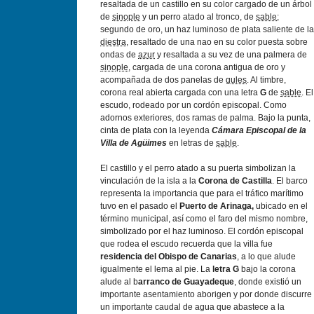
resaltada de un castillo en su color cargado de un árbol
de
sinople
y un perro atado al tronco, de
sable
;
segundo de oro, un haz luminoso de plata saliente de la
diestra
, resaltado de una nao en su color puesta sobre
ondas de
azur
y resaltada a su vez de una palmera de
sinople
, cargada de una corona antigua de oro y
acompañada de dos panelas de
gules
. Al timbre,
corona real abierta cargada con una letra
G
de
sable
. El
escudo, rodeado por un cordón episcopal. Como
adornos exteriores, dos ramas de palma. Bajo la punta,
cinta de plata con la leyenda
Cámara Episcopal de la
Villa de Agüimes
en letras de
sable
.
El castillo y el perro atado a su puerta simbolizan la
vinculación de la isla a la
Corona de Castilla
. El barco
representa la importancia que para el tráfico marí­timo
tuvo en el pasado el
Puerto de Arinaga,
ubicado en el
término municipal, así­ como el faro del mismo nombre,
simbolizado por el haz luminoso. El cordón episcopal
que rodea el escudo recuerda que la villa fue
residencia del Obispo de Canarias
, a lo que alude
igualmente el lema al pie. La
letra G
bajo la corona
alude al b
arranco de Guayadeque
, donde existió un
importante asentamiento aborigen y por donde discurre
un importante caudal de agua que abastece a la