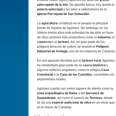
Durante cuatro siglos, Agüimes fue sede del
primer
episcopado de la isla
. De aquella época, hoy queda el
palacio episcopal
y los aires a catedralicios de la
Iglesia Parroquial de San Sebastián
.
La
agricultura
constituyó en el pasado la principal
fuente de riqueza de Agüimes. Sin embargo en los
últimos treinta años esta actividad ha decaí­do en favor
de otros sectores más productivos como la
industria
, el
comercio
o el
turismo
. Así­, en gran parte de los
antiguos terrenos de cultivo, se levantó el
Polí­gono
Industrial de Arinaga
, uno de los mayores de Canarias.
En una apuesta decidida por el
turismo rural
, Agüimes
ha rehabilitado gran parte de su
casco histórico
y
algunos edificios singulares, como la antigua
Casa
Consitorial
o la
Casa de los Camellos
, convertidos en
alojamientos rurales.
Agüimes cuenta con varios lugares de interés como la
zona arqueólogica de Balos
y del
barranco de
Guayadeque
, así­ como el caserí­o de
Temisas
, donde
se da una
especie autóctona de olivo
en un olivar que
es el mayor de Canarias.