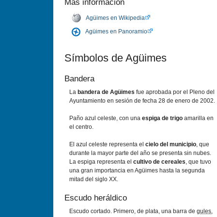
Más información
Agüimes en Wikipedia
Agüimes en Panoramio
Sí­mbolos de Agüimes
Bandera
La
bandera de Agüimes
fue aprobada por el Pleno del
Ayuntamiento en sesión de fecha 28 de enero de 2002.
Paño azul celeste, con una
espiga de trigo
amarilla en
el centro.
El azul celeste representa el
cielo del municipio
, que
durante la mayor parte del año se presenta sin nubes.
La espiga representa el
cultivo de cereales
, que tuvo
una gran importancia en Agüimes hasta la segunda
mitad del siglo XX.
Escudo heráldico
Escudo cortado. Primero, de plata, una barra de
gules
,