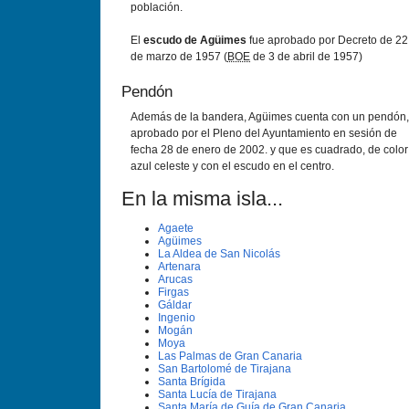
población.
El
escudo de Agüimes
fue aprobado por Decreto de 22
de marzo de 1957 (
BOE
de 3 de abril de 1957)
Pendón
Además de la bandera, Agüimes cuenta con un pendón,
aprobado por el Pleno del Ayuntamiento en sesión de
fecha 28 de enero de 2002. y que es cuadrado, de color
azul celeste y con el escudo en el centro.
En la misma isla...
Agaete
Agüimes
La Aldea de San Nicolás
Artenara
Arucas
Firgas
Gáldar
Ingenio
Mogán
Moya
Las Palmas de Gran Canaria
San Bartolomé de Tirajana
Santa Brí­gida
Santa Lucí­a de Tirajana
Santa Marí­a de Guí­a de Gran Canaria