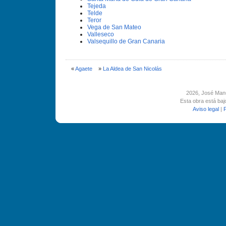
Tejeda
Telde
Teror
Vega de San Mateo
Valleseco
Valsequillo de Gran Canaria
«
Agaete
»
La Aldea de San Nicolás
2026
, José Man
Esta obra está ba
Aviso legal
|