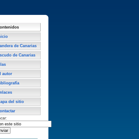
ontenidos
nicio
andera de Canarias
scudo de Canarias
slas
l autor
ibliografí­a
nlaces
apa del sitio
ontactar
car: