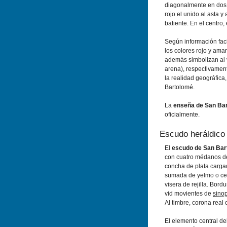
diagonalmente en dos t
rojo el unido al asta y
batiente. En el centro,
Según información faci
los colores rojo y ama
además simbolizan al
arena), respectivamen
la realidad geográfica
Bartolomé.
La
enseña de San Bar
oficialmente.
Escudo heráldico
El
escudo de San Bar
con cuatro médanos d
concha de plata carga
sumada de yelmo o ce
visera de rejilla. Bord
vid movientes de
sino
Al timbre, corona real 
El elemento central de