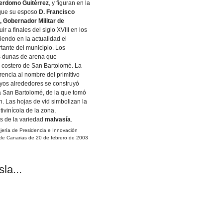
Perdomo Guitérrez
, y figuran en la
 que su esposo
D. Francisco
, Gobernador Militar de
uir a finales del siglo XVIII en los
siendo en la actualidad el
ante del municipio. Los
 dunas de arena que
e costero de San Bartolomé. La
rencia al nombre del primitivo
yos alrededores se construyó
 San Bartolomé, de la que tomó
. Las hojas de vid simbolizan la
viní­cola de la zona,
s de la variedad
malvasí­a
.
rí­a de Presidencia e Innovación
de Canarias de 20 de febrero de 2003
la...