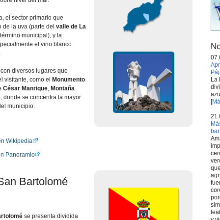
obre nivel del mar.
a, el sector primario que
o de la uva (parte del
valle de La
término municipal), y la
specialmente el vino blanco
No
.
07.
Apr
con diversos lugares que
Páj
La 
l visitante, como el
Monumento
div
de
César Manrique
,
Montaña
azu
a
, donde se concentra la mayor
[
Má
del municipio.
21.
Más
ba
Ama
en Wikipedia
imp
cer
en Panoramio
ver
que
agr
 San Bartolomé
fue
cor
por
sim
lea
artolomé
se presenta dividida
y v