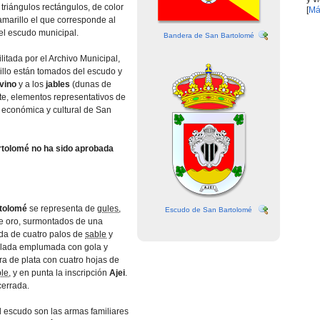
riángulos rectángulos, de color
[
Má
 amarillo el que corresponde al
 el escudo municipal.
Bandera de San Bartolomé
litada por el Archivo Municipal,
rillo están tomados del escudo y
vino
y a los
jables
(dunas de
te, elementos representativos de
, económica y cultural de San
tolomé no ha sido aprobada
tolomé
se representa de
gules
,
Escudo de San Bartolomé
e oro, surmontados de una
da de cuatro palos de
sable
y
lada emplumada con gola y
ura de plata con cuatro hojas de
ple
, y en punta la inscripción
Ajei
.
cerrada.
l escudo son las armas familiares