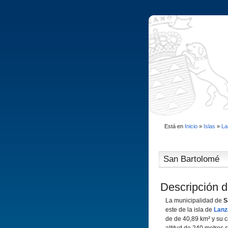
Está en
Inicio
»
Islas
»
La
San Bartolomé
Descripción d
La municipalidad de
S
este de la isla de
Lanz
de de 40,89 km² y su c