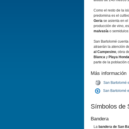
altitud de 240 metros s
Como el resto de la isl
predomina es el cultiv
Geria
se asienta en el 
producción de vino, e
malvasí­a
o semidulce
San Bartolomé cuenta 
atraerán la atención de
al Campesino
, obra 
Blanca
y
Playa Hond
parte de la población 
Más información
San Bartolomé 
San Bartolomé 
Sí­mbolos de
Bandera
La
bandera de San B