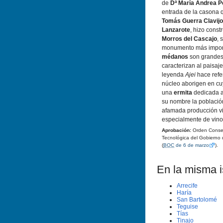
de
Dª Marí­a Andrea 
entrada de la casona
Tomás Guerra Clavijo
Lanzarote
, hizo constr
Morros del Cascajo
, 
monumento más import
médanos
son grandes
caracterizan al paisaj
leyenda
Ajei
hace refe
núcleo aborigen en cu
una
ermita
dedicada a
su nombre la población
afamada producción viti
especialmente de vino
Aprobación:
Orden Conseje
Tecnológica del Gobierno 
(
BOC
de 6 de marzo
).
En la misma is
Arrecife
Harí­a
San Bartolomé
Teguise
Tí­as
Tinajo