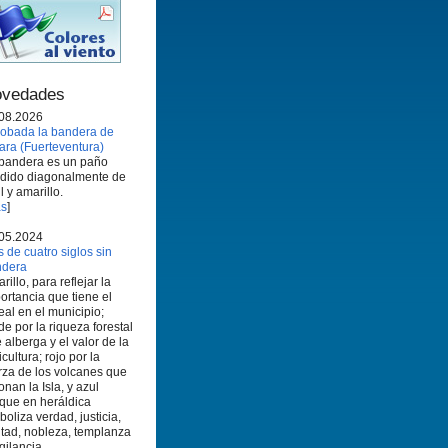
vedades
08.2026
obada la bandera de
ara (Fuerteventura)
bandera es un paño
idido diagonalmente de
l y amarillo.
s
]
05.2024
 de cuatro siglos sin
ndera
rillo, para reflejar la
ortancia que tiene el
eal en el municipio;
de por la riqueza forestal
 alberga y el valor de la
icultura; rojo por la
rza de los volcanes que
onan la Isla, y azul
que en heráldica
boliza verdad, justicia,
ltad, nobleza, templanza
igilancia.