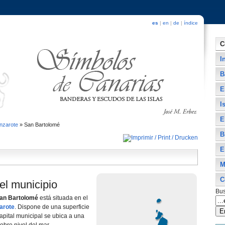
es
|
en
|
de
|
índice
C
I
B
E
I
E
nzarote
»
San Bartolomé
B
E
M
C
el municipio
Bus
an Bartolomé
está situada en el
arote
. Dispone de una superficie
apital municipal se ubica a una