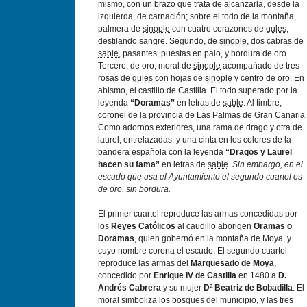
mismo, con un brazo que trata de alcanzarla, desde la
izquierda, de carnación; sobre el todo de la montaña,
palmera de
sinople
con cuatro corazones de
gules
,
destilando sangre. Segundo, de
sinople
, dos cabras de
sable
, pasantes, puestas en palo, y bordura de oro.
Tercero, de oro, moral de
sinople
acompañado de tres
rosas de
gules
con hojas de
sinople
y centro de oro. En
abismo, el castillo de Castilla. El todo superado por la
leyenda
“Doramas”
en letras de
sable
. Al timbre,
coronel de la provincia de Las Palmas de Gran Canaria.
Como adornos exteriores, una rama de drago y otra de
laurel, entrelazadas, y una cinta en los colores de la
bandera española con la leyenda
“Dragos y Laurel
hacen su fama”
en letras de
sable
.
Sin embargo, en el
escudo que usa el Ayuntamiento el segundo cuartel es
de oro, sin bordura.
El primer cuartel reproduce las armas concedidas por
los
Reyes Católicos
al caudillo aborigen
Oramas o
Doramas
, quien gobernó en la montaña de Moya, y
cuyo nombre corona el escudo. El segundo cuartel
reproduce las armas del
Marquesado de Moya
,
concedido por
Enrique IV de Castilla
en 1480 a
D.
Andrés Cabrera
y su mujer
Dª Beatriz de Bobadilla
. El
moral simboliza los bosques del municipio, y las tres