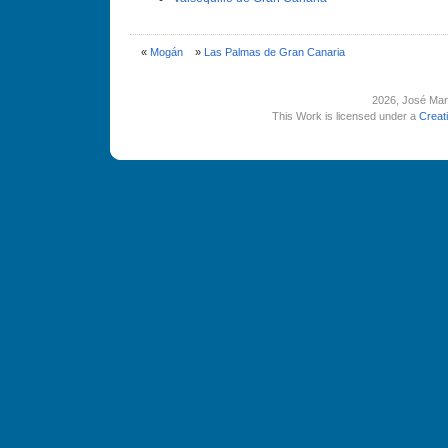
«
Mogán
»
Las Palmas de Gran Canaria
2026
, José Man
This Work is licensed under a
Creat