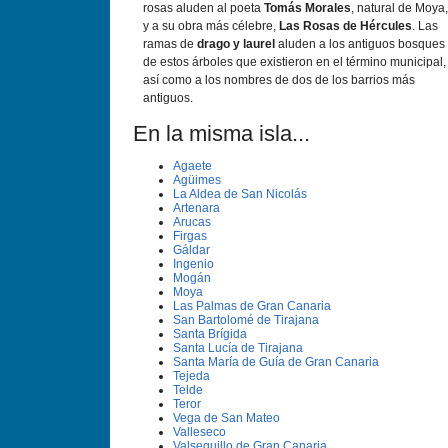
rosas aluden al poeta
Tomás Morales
, natural de Moya,
y a su obra más célebre,
Las Rosas de Hércules
. Las
ramas de
drago y laurel
aluden a los antiguos bosques
de estos árboles que existieron en el término municipal,
así como a los nombres de dos de los barrios más
antiguos.
En la misma isla...
Agaete
Agüimes
La Aldea de San Nicolás
Artenara
Arucas
Firgas
Gáldar
Ingenio
Mogán
Moya
Las Palmas de Gran Canaria
San Bartolomé de Tirajana
Santa Brí­gida
Santa Lucí­a de Tirajana
Santa Marí­a de Guí­a de Gran Canaria
Tejeda
Telde
Teror
Vega de San Mateo
Valleseco
Valsequillo de Gran Canaria