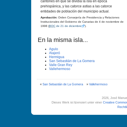
cantones en que se dividía la isla en época
prehispánica, y las catorce astias a las catorce
entidades de población del municipio actual.
Aprobación:
Orden Consejería de Presidencia y Relaciones
Institucionales del Gobierno de Canarias de 4 de noviembre de
1998 (
BOC
de 21 de diciembre
).
En la misma isla...
Agulo
Alajeró
Hermigua
San Sebastián de La Gomera
Valle Gran Rey
Vallehermoso
«
San Sebastián de La Gomera
»
Vallehermoso
2026
, José Manue
Dieses Werk ist lizensiert unter einer
Creative Common
Rechtl