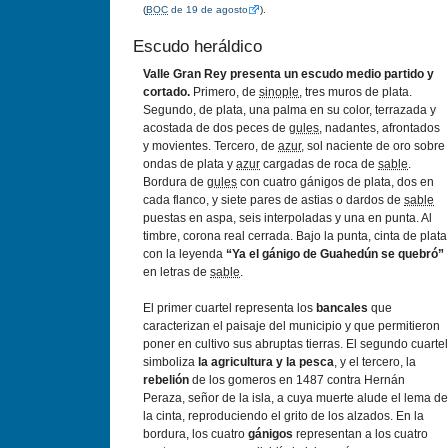
(
BOC
de 19 de agosto
).
Escudo heráldico
Valle Gran Rey presenta un escudo medio partido y
cortado.
Primero, de
sinople
, tres muros de plata.
Segundo, de plata, una palma en su color, terrazada y
acostada de dos peces de
gules
, nadantes, afrontados
y movientes. Tercero, de
azur
, sol naciente de oro sobre
ondas de plata y
azur
cargadas de roca de
sable
.
Bordura de
gules
con cuatro gánigos de plata, dos en
cada flanco, y siete pares de astias o dardos de
sable
puestas en aspa, seis interpoladas y una en punta. Al
timbre, corona real cerrada. Bajo la punta, cinta de plata
con la leyenda
“Ya el gánigo de Guahedún se quebró”
en letras de
sable
.
El primer cuartel representa los
bancales
que
caracterizan el paisaje del municipio y que permitieron
poner en cultivo sus abruptas tierras. El segundo cuartel
simboliza
la agricultura y la pesca
, y el tercero, la
rebelión
de los gomeros en 1487 contra Hernán
Peraza, señor de la isla, a cuya muerte alude el lema de
la cinta, reproduciendo el grito de los alzados. En la
bordura, los cuatro
gánigos
representan a los cuatro