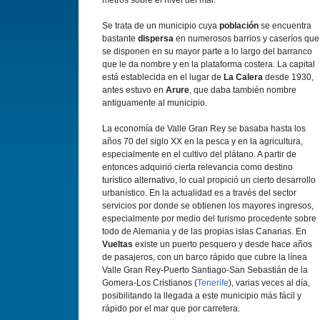
metros sobre el nivel del mar.
Se trata de un municipio cuya
población
se encuentra
bastante
dispersa
en numerosos barrios y caseríos que
se disponen en su mayor parte a lo largo del barranco
que le da nombre y en la plataforma costera. La capital
está establecida en el lugar de
La Calera
desde 1930,
antes estuvo en
Arure
, que daba también nombre
antiguamente al municipio.
La economía de Valle Gran Rey se basaba hasta los
años 70 del siglo XX en la pesca y en la agricultura,
especialmente en el cultivo del plátano. A partir de
entonces adquirió cierta relevancia como destino
turístico alternativo, lo cual propició un cierto desarrollo
urbanístico. En la actualidad es a través del sector
servicios por donde se obtienen los mayores ingresos,
especialmente por medio del turismo procedente sobre
todo de Alemania y de las propias islas Canarias. En
Vueltas
existe un puerto pesquero y desde hace años
de pasajeros, con un barco rápido que cubre la línea
Valle Gran Rey-Puerto Santiago-San Sebastián de la
Gomera-Los Cristianos (
Tenerife
), varias veces al día,
posibilitando la llegada a este municipio más fácil y
rápido por el mar que por carretera.