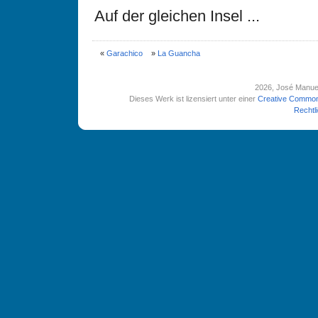
Auf der gleichen Insel ...
«
Garachico
»
La Guancha
2026
, José Manue
Dieses Werk ist lizensiert unter einer
Creative Common
Rechtl