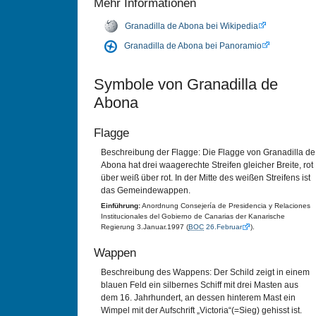
Mehr Informationen
Granadilla de Abona bei Wikipedia
Granadilla de Abona bei Panoramio
Symbole von Granadilla de
Abona
Flagge
Beschreibung der Flagge: Die Flagge von Granadilla de
Abona hat drei waagerechte Streifen gleicher Breite, rot
über weiß über rot. In der Mitte des weißen Streifens ist
das Gemeindewappen.
Einführung:
Anordnung Consejería de Presidencia y Relaciones
Institucionales del Gobierno de Canarias der Kanarische
Regierung 3.Januar.1997 (
BOC
26.Februar
).
Wappen
Beschreibung des Wappens: Der Schild zeigt in einem
blauen Feld ein silbernes Schiff mit drei Masten aus
dem 16. Jahrhundert, an dessen hinterem Mast ein
Wimpel mit der Aufschrift „Victoria“(=Sieg) gehisst ist.