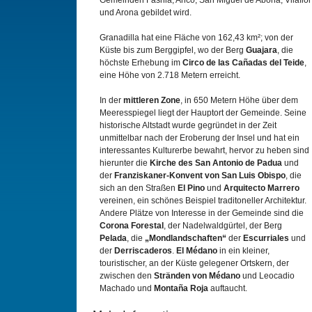
Gemeinden Fasnia, Arico, San Miguel de Abona, Vilaflor
und Arona gebildet wird.
Granadilla hat eine Fläche von 162,43 km²; von der
Küste bis zum Berggipfel, wo der Berg
Guajara
, die
höchste Erhebung im
Circo de las Cañadas del Teide
,
eine Höhe von 2.718 Metern erreicht.
In der
mittleren Zone
, in 650 Metern Höhe über dem
Meeresspiegel liegt der Hauptort der Gemeinde. Seine
historische Altstadt wurde gegründet in der Zeit
unmittelbar nach der Eroberung der Insel und hat ein
interessantes Kulturerbe bewahrt, hervor zu heben sind
hierunter die
Kirche des San Antonio de Padua
und
der
Franziskaner-Konvent von San Luis Obispo
, die
sich an den Straßen
El Pino
und
Arquitecto Marrero
vereinen, ein schönes Beispiel traditoneller Architektur.
Andere Plätze von Interesse in der Gemeinde sind die
Corona Forestal
, der Nadelwaldgürtel, der Berg
Pelada
, die
„Mondlandschaften“
der
Escurriales
und
der
Derriscaderos
.
El Médano
in ein kleiner,
touristischer, an der Küste gelegener Ortskern, der
zwischen den
Stränden von Médano
und Leocadio
Machado und
Montaña Roja
auftaucht.