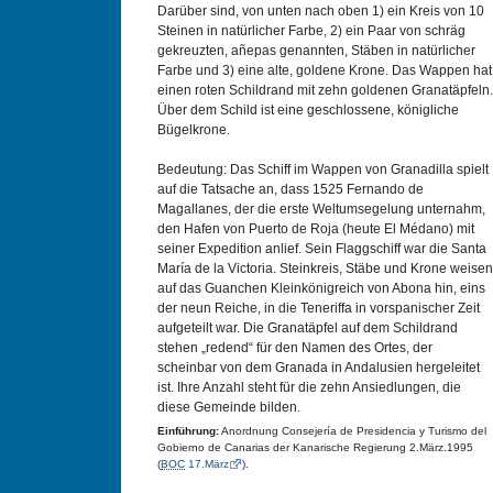
Darüber sind, von unten nach oben 1) ein Kreis von 10
Steinen in natürlicher Farbe, 2) ein Paar von schräg
gekreuzten, añepas genannten, Stäben in natürlicher
Farbe und 3) eine alte, goldene Krone. Das Wappen hat
einen roten Schildrand mit zehn goldenen Granatäpfeln.
Über dem Schild ist eine geschlossene, königliche
Bügelkrone.
Bedeutung: Das Schiff im Wappen von Granadilla spielt
auf die Tatsache an, dass 1525 Fernando de
Magallanes, der die erste Weltumsegelung unternahm,
den Hafen von Puerto de Roja (heute El Médano) mit
seiner Expedition anlief. Sein Flaggschiff war die Santa
María de la Victoria. Steinkreis, Stäbe und Krone weisen
auf das Guanchen Kleinkönigreich von Abona hin, eins
der neun Reiche, in die Teneriffa in vorspanischer Zeit
aufgeteilt war. Die Granatäpfel auf dem Schildrand
stehen „redend“ für den Namen des Ortes, der
scheinbar von dem Granada in Andalusien hergeleitet
ist. Ihre Anzahl steht für die zehn Ansiedlungen, die
diese Gemeinde bilden.
Einführung:
Anordnung Consejería de Presidencia y Turismo del
Gobierno de Canarias der Kanarische Regierung 2.März.1995
(
BOC
17.März
).