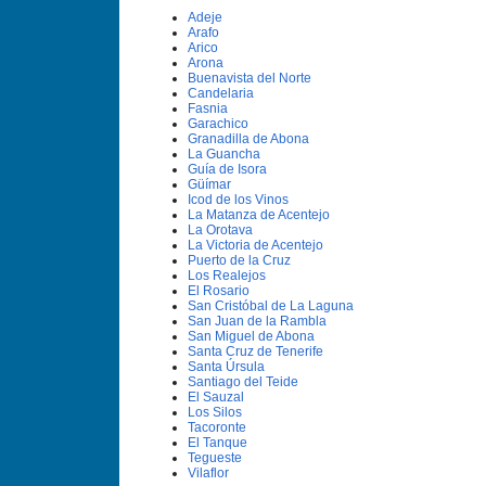
Adeje
Arafo
Arico
Arona
Buenavista del Norte
Candelaria
Fasnia
Garachico
Granadilla de Abona
La Guancha
Guí­a de Isora
Güí­mar
Icod de los Vinos
La Matanza de Acentejo
La Orotava
La Victoria de Acentejo
Puerto de la Cruz
Los Realejos
El Rosario
San Cristóbal de La Laguna
San Juan de la Rambla
San Miguel de Abona
Santa Cruz de Tenerife
Santa Úrsula
Santiago del Teide
El Sauzal
Los Silos
Tacoronte
El Tanque
Tegueste
Vilaflor