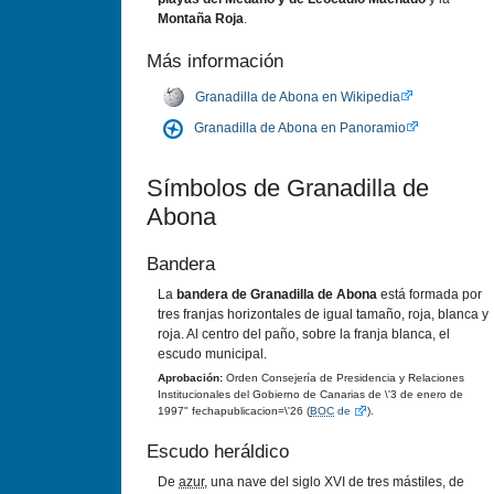
Montaña Roja
.
Más información
Granadilla de Abona en Wikipedia
Granadilla de Abona en Panoramio
Sí­mbolos de Granadilla de
Abona
Bandera
La
bandera de Granadilla de Abona
está formada por
tres franjas horizontales de igual tamaño, roja, blanca y
roja. Al centro del paño, sobre la franja blanca, el
escudo municipal.
Aprobación:
Orden Consejerí­a de Presidencia y Relaciones
Institucionales del Gobierno de Canarias de \'3 de enero de
1997" fechapublicacion=\'26 (
BOC
de
).
Escudo heráldico
De
azur
, una nave del siglo XVI de tres mástiles, de