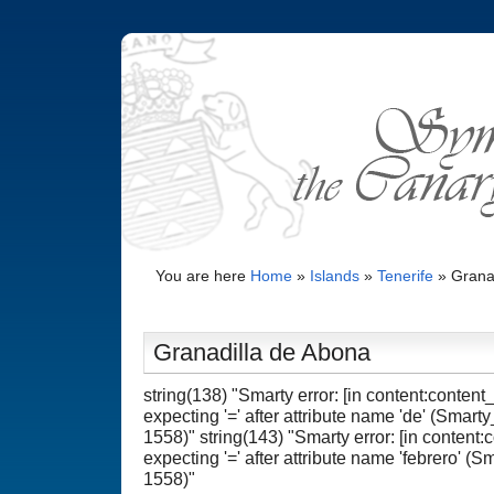
You are here
Home
»
Islands
»
Tenerife
»
Grana
Granadilla de Abona
string(138) "Smarty error: [in content:content_
expecting '=' after attribute name 'de' (Smart
1558)" string(143) "Smarty error: [in content:c
expecting '=' after attribute name 'febrero' (
1558)"