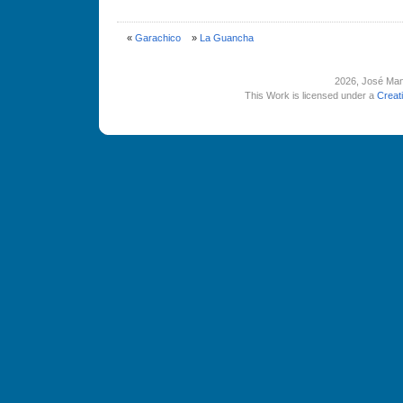
«
Garachico
»
La Guancha
2026
, José Man
This Work is licensed under a
Creat