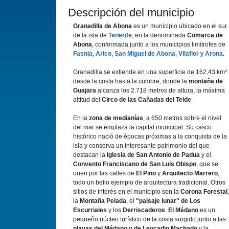
Descripción del municipio
Granadilla de Abona
es un municipio ubicado en el sur
de la isla de
Tenerife
, en la denominada
Comarca de
Abona
, conformada junto a los municipios limí­trofes de
Fasnia
,
Arico
,
San Miguel de Abona
,
Vilaflor
y
Arona
.
Granadilla se extiende en una superficie de 162,43 km²
desde la costa hasta la cumbre, donde la
montaña de
Guajara
alcanza los 2.718 metros de altura, la máxima
altitud del
Circo de las Cañadas del Teide
.
En la
zona de medianí­as
, a 650 metros sobre el nivel
del mar se emplaza la capital municipal. Su casco
histórico nació de épocas próximas a la conquista de la
isla y conserva un interesante patrimonio del que
destacan la
Iglesia de San Antonio de Padua
y el
Convento Franciscano de San Luis Obispo
, que se
unen por las calles de
El Pino
y
Arquitecto Marrero
,
todo un bello ejemplo de arquitectura tradicional. Otros
sitios de interés en el municipio son la
Corona Forestal
,
la
Montaña Pelada
, el
"paisaje lunar" de Los
Escurriales
y los
Derriscaderos
.
El Médano
es un
pequeño núcleo turí­stico de la costa surgido junto a las
playas del Médano y de Leocadio Machado
y la