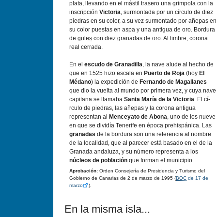
plata, llevando en el mástil trasero una grimpola con la
inscripción
Victoria
, surmontada por un cí­rculo de diez
piedras en su color, a su vez surmontado por añepas en
su color puestas en aspa y una antigua de oro. Bordura
de
gules
con diez granadas de oro. Al timbre, corona
real cerrada.
En el
escudo de Granadilla
, la nave alude al hecho de
que en 1525 hizo escala en
Puerto de Roja
(hoy
El
Médano
) la expedición de
Fernando de Magallanes
que dio la vuelta al mundo por primera vez, y cuya nave
capitana se llamaba
Santa Marí­a de la Victoria
. El cí­
rculo de piedras, las añepas y la corona antigua
representan al
Menceyato de Abona
, uno de los nueve
en que se dividí­a Tenerife en época prehispánica. Las
granadas
de la bordura son una referencia al nombre
de la localidad, que al parecer está basado en el de la
Granada andaluza, y su número representa a los
núcleos de población
que forman el municipio.
Aprobación:
Orden Consejerí­a de Presidencia y Turismo del
Gobierno de Canarias de 2 de marzo de 1995 (
BOC
de 17 de
marzo
).
En la misma isla...