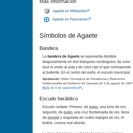
Más información
Agaete en Wikipedia
Agaete en Panoramio
Símbolos de Agaete
Bandera
La
bandera de Agaete
se representa dividida
diagonalmente en dos triángulos rectángulos, de color
azul el unido al asta y de color rojo el que corresponde
al batiente. En el centro del paño, el escudo municipal.
Aprobación:
Orden Consejería de Presidencia y Relaciones
Institucionales del Gobierno de Canarias de 5 de agosto de 1997
(
BOC
de 8 de septiembre
).
Escudo heráldico
Escudo cortado. Primero, de
gules
, una torre de oro;
segundo, de
gules
, una cruz flordelisada de oro, llena
de
sinople
y angulada de cuatro espigas de oro. Al
timbre, corona real abierta.