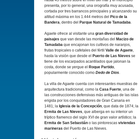
hasta 43 metros sobre el nivel del mar y el municipio
presenta, por lo general, una orografía muy acusada,
cortada por tres barrancos principales y alcanzando su
altitud máxima en los 1.444 metros del
Pico de la
Bandera
, dentro del
Parque Natural de Tamadaba
.
Agaete ofrece al visitante una
gran diversidad de
paisajes
que van desde las montañas del
Macizo de
Tamadaba
que encajonan los cultivos de naranjos,
frutas tropicales o cafetales del fértil
Valle de Agaete
,
hasta la visión que desde el
Puerto de Las Nieves
se
tiene de los escarpados acantilados que jalonan la
costa, donde se yergue el
Roque Partido
,
popularmente conocido como
Dedo de Dios
.
La villa de Agaete cuenta con interesantes muestras de
arquitectura tradicional, como la
Casa Fuerte
, una de
las construcciones defensivas más antiguas de las islas
erigida por los conquistadores de Gran Canaria en
1481; la
Iglesia de la Concepción
, que data de 1874; la
Ermita de Las Nieves
, que alberga en su interior un
tríptico flamenco del siglo XVI de gran valor artístico; la
Ermita de San Sebastián
o las pintorescas
viviendas
marineras
del Puerto de Las Nieves.