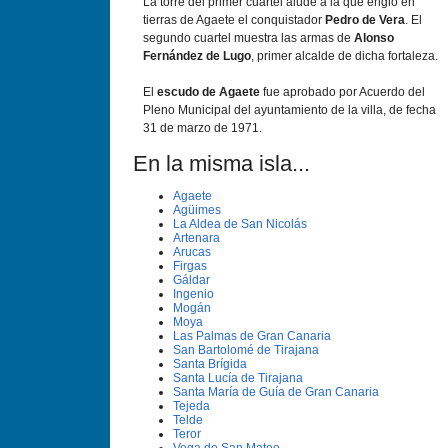
La torre del primer cuartel alude a la que erigió en
tierras de Agaete el conquistador
Pedro de Vera
. El
segundo cuartel muestra las armas de
Alonso
Fernández de Lugo
, primer alcalde de dicha fortaleza.
El
escudo de Agaete
fue aprobado por Acuerdo del
Pleno Municipal del ayuntamiento de la villa, de fecha
31 de marzo de 1971.
En la misma isla...
Agaete
Agüimes
La Aldea de San Nicolás
Artenara
Arucas
Firgas
Gáldar
Ingenio
Mogán
Moya
Las Palmas de Gran Canaria
San Bartolomé de Tirajana
Santa Brí­gida
Santa Lucí­a de Tirajana
Santa Marí­a de Guí­a de Gran Canaria
Tejeda
Telde
Teror