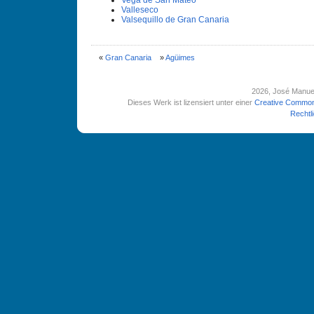
Vega de San Mateo
Valleseco
Valsequillo de Gran Canaria
«
Gran Canaria
»
Agüimes
2026
, José Manue
Dieses Werk ist lizensiert unter einer
Creative Common
Rechtl