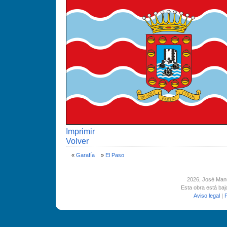
Imprimir
Volver
«
Garafí­a
»
El Paso
2026
, José Man
Esta obra está ba
Aviso legal
|