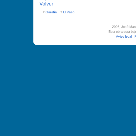
Volver
«
Garafí­a
»
El Paso
2026
, José Man
Esta obra está ba
Aviso legal
|