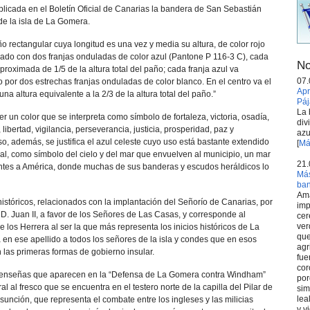
blicada en el Boletín Oficial de Canarias la bandera de San Sebastián
de la isla de La Gomera.
o rectangular cuya longitud es una vez y media su altura, de color rojo
ado con dos franjas onduladas de color azul (Pantone P 116-3 C), cada
No
oximada de 1/5 de la altura total del paño; cada franja azul va
07.
 por dos estrechas franjas onduladas de color blanco. En el centro va el
Apr
na altura equivalente a la 2/3 de la altura total del paño.”
Páj
La 
 ser un color que se interpreta como símbolo de fortaleza, victoria, osadía,
div
l, libertad, vigilancia, perseverancia, justicia, prosperidad, paz y
azu
so, además, se justifica el azul celeste cuyo uso está bastante extendido
[
Má
ial, como símbolo del cielo y del mar que envuelven al municipio, un mar
21.
ntes a América, donde muchas de sus banderas y escudos heráldicos lo
Más
ba
Ama
s históricos, relacionados con la implantación del Señorío de Canarias, por
imp
. Juan II, a favor de los Señores de Las Casas, y corresponde al
cer
ver
e los Herrera al ser la que más representa los inicios históricos de La
que
 en ese apellido a todos los señores de la isla y condes que en esos
agr
as primeras formas de gobierno insular.
fue
cor
 enseñas que aparecen en la “Defensa de La Gomera contra Windham”
por
al al fresco que se encuentra en el testero norte de la capilla del Pilar de
sim
lea
unción, que representa el combate entre los ingleses y las milicias
y v