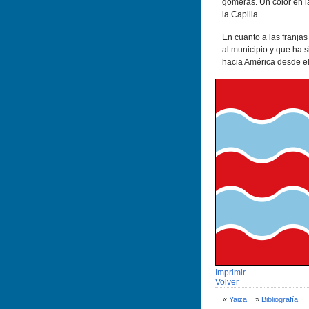
gomeras. Un color en l
la Capilla.
En cuanto a las franja
al municipio y que ha s
hacia América desde el
Imprimir
Volver
«
Yaiza
»
Bibliografí­a