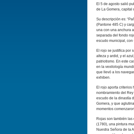
El 5 de agosto salió pu
de La Gomera, capital 
Su descripción es: “Pañ
(Pantone 485 C) y carg
una con una anchura apr
separada del fondo rojo
escudo municipal, con u
El rojo se justifica por
alteza y ardid, y el azu
patriotismo. En este ca
en la vexilología mund
que llevó a los navega
exhiben.
El rojo aporta criterio
nombramiento del Rey D
escudo de la dinastía d
Gomera, y que aglutina
momentos comenzaron l
Rojas son también las
(1780), una pintura mur
Nuestra Señora de la As