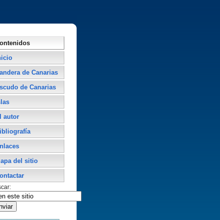
ontenidos
nicio
andera de Canarias
scudo de Canarias
slas
l autor
ibliografí­a
nlaces
apa del sitio
ontactar
car: