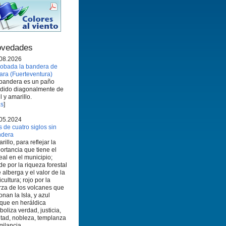
vedades
08.2026
obada la bandera de
ara (Fuerteventura)
bandera es un paño
idido diagonalmente de
l y amarillo.
s
]
05.2024
 de cuatro siglos sin
ndera
rillo, para reflejar la
ortancia que tiene el
eal en el municipio;
de por la riqueza forestal
 alberga y el valor de la
icultura; rojo por la
rza de los volcanes que
onan la Isla, y azul
que en heráldica
boliza verdad, justicia,
ltad, nobleza, templanza
igilancia.