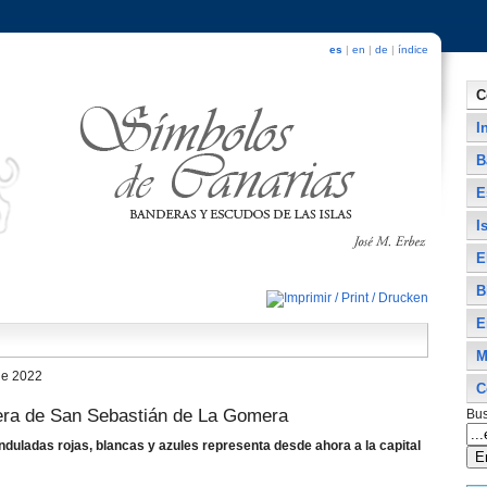
es
|
en
|
de
|
índice
C
I
B
E
I
E
B
E
M
de 2022
C
era de San Sebastián de La Gomera
Bus
nduladas rojas, blancas y azules representa desde ahora a la capital