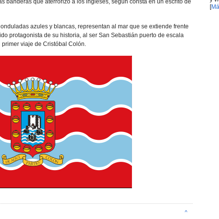
as banderas que aterrorizó a los ingleses, según consta en un escrito de
[
Má
s onduladas azules y blancas, representan al mar que se extiende frente
ido protagonista de su historia, al ser San Sebastián puerto de escala
 primer viaje de Cristóbal Colón.
^