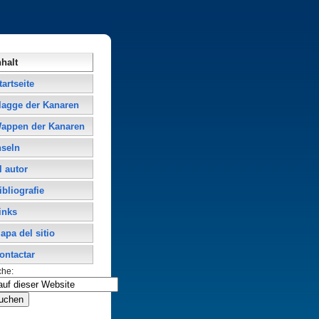
nhalt
tartseite
lagge der Kanaren
appen der Kanaren
nseln
l autor
ibliografie
inks
apa del sitio
ontactar
che: