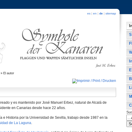
es
|
en
|
de
|
sitemap
I
S
F
W
I
E
»
El autor
B
L
M
 creado y es mantenido por José Manuel Erbez, natural de Alcalá de
C
residente en Canarias desde hace 22 años.
Su
a e Historia por la Universidad de Sevilla, trabajo desde 1987 en la
rsidad de La Laguna
.