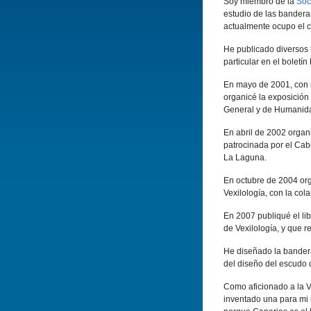
Soy miembro de la
Soc
estudio de las bandera
actualmente ocupo el c
He publicado diversos
particular en el boletí
En mayo de 2001, con m
organicé la exposición 
General y de Humanida
En abril de 2002 organ
patrocinada por el Cabi
La Laguna.
En octubre de 2004 or
Vexilologí­a, con la co
En 2007 publiqué el li
de Vexilologí­a, y que 
He diseñado la bander
del diseño del escudo
Como aficionado a la V
inventado una para mi 