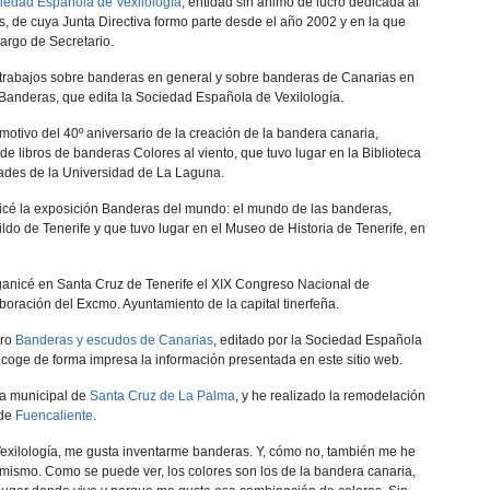
iedad Española de Vexilologí­a
, entidad sin ánimo de lucro dedicada al
s, de cuya Junta Directiva formo parte desde el año 2002 y en la que
argo de Secretario.
 trabajos sobre banderas en general y sobre banderas de Canarias en
­n Banderas, que edita la Sociedad Española de Vexilologí­a.
otivo del 40º aniversario de la creación de la bandera canaria,
de libros de banderas Colores al viento, que tuvo lugar en la Biblioteca
des de la Universidad de La Laguna.
icé la exposición Banderas del mundo: el mundo de las banderas,
ldo de Tenerife y que tuvo lugar en el Museo de Historia de Tenerife, en
ganicé en Santa Cruz de Tenerife el XIX Congreso Nacional de
laboración del Excmo. Ayuntamiento de la capital tinerfeña.
bro
Banderas y escudos de Canarias
, editado por la Sociedad Española
recoge de forma impresa la información presentada en este sitio web.
a municipal de
Santa Cruz de La Palma
, y he realizado la remodelación
 de
Fuencaliente
.
exilologí­a, me gusta inventarme banderas. Y, cómo no, también me he
mismo. Como se puede ver, los colores son los de la bandera canaria,