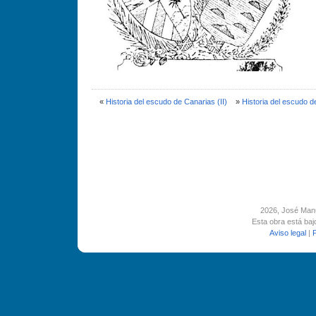
«
Historia del escudo de Canarias (II)
»
Historia del escudo d
2026
, José Man
Esta obra está ba
Aviso legal
|