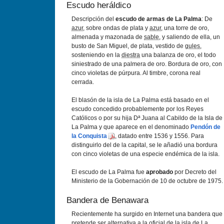
Escudo heráldico
Descripción del
escudo de armas de La Palma
: De
azur
, sobre ondas de plata y
azur
, una torre de oro,
almenada y mazonada de
sable
, y saliendo de ella, un
busto de San Miguel, de plata, vestido de
gules
,
sosteniendo en la
diestra
una balanza de oro, el todo
siniestrado de una palmera de oro. Bordura de oro, con
cinco violetas de púrpura. Al timbre, corona real
cerrada.
El blasón de la isla de La Palma está basado en el
escudo concedido probablemente por los Reyes
Católicos o por su hija Dª Juana al Cabildo de la Isla de
La Palma y que aparece en el denominado
Pendón de
la Conquista
, datado entre 1536 y 1556. Para
distinguirlo del de la capital, se le añadió una bordura
con cinco violetas de una especie endémica de la isla.
El escudo de La Palma fue
aprobado
por Decreto del
Ministerio de la Gobernación de 10 de octubre de 1975.
Bandera de Benawara
Recientemente ha surgido en Internet una bandera que
pretende ser alternativa a la oficial de la isla de La