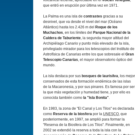
volcánica reciente, apreciable en el
volcán Teneguí­a
,
que entró en erupción por última vez en 1971.
La Palma es una isla de
contrastes
gracias a su
desnivel, que va desde el nivel del mar (Océano
Atlántico) hasta los 2.426 m del
Roque de los
Muchachos
, en los lí­mites del
Parque Nacional de la
Caldera de Taburiente
, la segunda mayor altitud del
Archipiélago Canario y punto más elevado de la isla,
privilegiado mirador para los telescopios del Instituto de
Astrofí­sica de Canarias entre los que sobresale el
Gran
Telescopio Canarias
, el mayor observatorio óptico del
mundo.
La isla destaca por sus
bosques de laurisilva
, los mejor
conservados de esta formación endémica de las islas
de la Macaronesia, y por sus pinares. Es famosa por ser
la que más vegetación y humedad tiene, y por ello es
conocida también como
la "Isla Bonita"
.
En 1983, la zona de "El Canal y Los Tilos" es declarada
como
Reserva de la biosfera
por la
UNESCO
, que
posteriormente, en 1997, se amplió para formar la
"Reserva de la Biosfera de Los Tilos". Finalmente, en
2002 se extendió la reserva a toda la isla con la