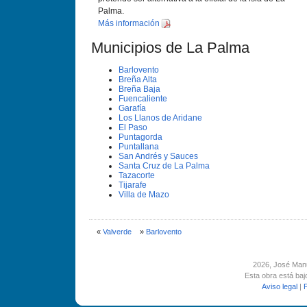
Palma.
Más información
Municipios de La Palma
Barlovento
Breña Alta
Breña Baja
Fuencaliente
Garafí­a
Los Llanos de Aridane
El Paso
Puntagorda
Puntallana
San Andrés y Sauces
Santa Cruz de La Palma
Tazacorte
Tijarafe
Villa de Mazo
«
Valverde
»
Barlovento
2026
, José Man
Esta obra está ba
Aviso legal
|