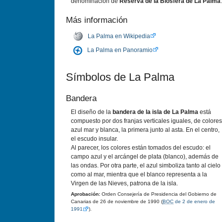
denominación de
Reserva de la Biosfera de La Palma
.
Más información
La Palma en Wikipedia
La Palma en Panoramio
Sí­mbolos de La Palma
Bandera
El diseño de la
bandera de la isla de La Palma
está
compuesto por dos franjas verticales iguales, de colores
azul mar y blanca, la primera junto al asta. En el centro,
el escudo insular.
Al parecer, los colores están tomados del escudo: el
campo azul y el arcángel de plata (blanco), además de
las ondas. Por otra parte, el azul simboliza tanto al cielo
como al mar, mientra que el blanco representa a la
Virgen de las Nieves, patrona de la isla.
Aprobación:
Orden Consejerí­a de Presidencia del Gobierno de
Canarias de 26 de noviembre de 1990 (
BOC
de 2 de enero de
1991
).