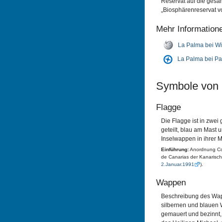
Reservat auf die gesa
„Biosphärenreservat 
Mehr Information
La Palma bei Wi
La Palma bei P
Symbole von
Flagge
Die Flagge ist in zwei 
geteilt, blau am Mast
Inselwappen in ihrer Mi
Einführung:
Anordnung Con
de Canarias der Kanarisc
2.Januar.1991
).
Wappen
Beschreibung des Wap
silbernen und blauen 
gemauert und bezinnt, 