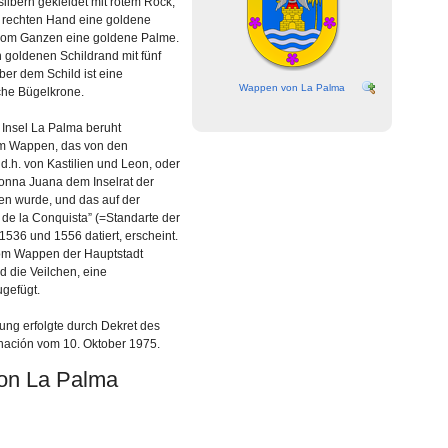
silbern gekleidet mit rotem Rock,
er rechten Hand eine goldene
 vom Ganzen eine goldene Palme.
goldenen Schildrand mit fünf
er dem Schild ist eine
Wappen von La Palma
che Bügelkrone.
Insel La Palma beruht
em Wappen, das von den
d.h. von Kastilien und Leon, oder
onna Juana dem Inselrat der
hen wurde, und das auf der
e la Conquista” (=Standarte der
536 und 1556 datiert, erscheint.
om Wappen der Hauptstadt
 die Veilchen, eine
ugefügt.
ung erfolgte durch Dekret des
rnación vom 10. Oktober 1975.
on La Palma