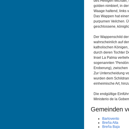
des Heiligen Michael, 
golden nimbiert, in d
Waage haltend, links
Das Wappen hat einen 
purpurnen Veilchen. Üb
geschlossene, königli
Der Wappenschild der 
wahrscheinlich auf d
katholischen Königen, 
durch deren Tochter D
Insel La Palma verlie
sogenannten “Pendón d
Eroberung), zwischen 1
Zur Unterscheidung v
wurden dem Schildrand
einheimische Art, hinz
Die endgültige Einführ
Ministerio de la Gobe
Gemeinden v
Barlovento
Breña Alta
Breña Baja