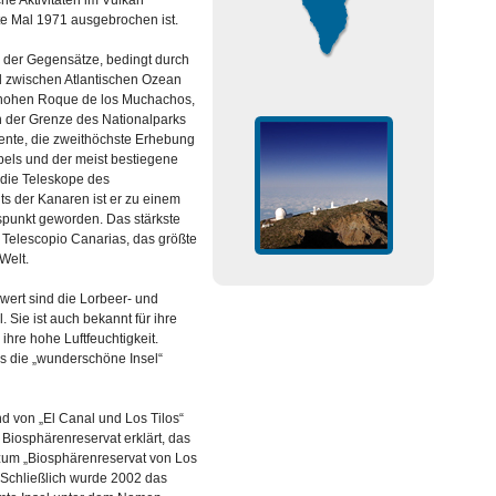
che Aktivitäten im Vulkan
te Mal 1971 ausgebrochen ist.
l der Gegensätze, bedingt durch
 zwischen Atlantischen Ozean
hohen Roque de los Muchachos,
n der Grenze des Nationalparks
ente, die zweithöchste Erhebung
pels und der meist bestiegene
 die Teleskope des
uts der Kanaren ist er zu einem
tspunkt geworden. Das stärkste
 Telescopio Canarias, das größte
Welt.
ert sind die Lorbeer- und
. Sie ist auch bekannt für ihre
ihre hohe Luftfeuchtigkeit.
ls die „wunderschöne Insel“
 von „El Canal und Los Tilos“
Biosphärenreservat erklärt, das
zum „Biosphärenreservat von Los
. Schließlich wurde 2002 das