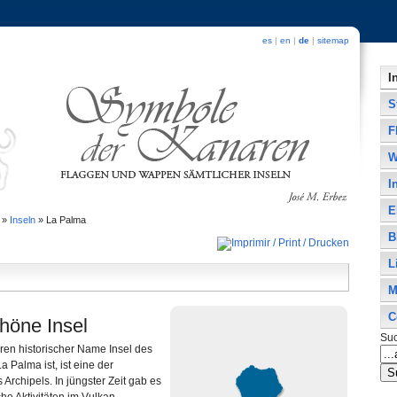
es
|
en
|
de
|
sitemap
I
S
F
W
I
E
»
Inseln
»
La Palma
B
L
M
C
höne Insel
Su
ren historischer Name Insel des
 Palma ist, ist eine der
 Archipels. In jüngster Zeit gab es