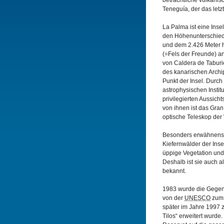
beträchtliche vulkanis
Teneguía, der das letz
La Palma ist eine Inse
den Höhenunterschied
und dem 2.426 Meter 
(=Fels der Freunde) a
von Caldera de Taburi
des kanarischen Archi
Punkt der Insel. Durch
astrophysischen Instit
privilegierten Aussich
von ihnen ist das Gran
optische Teleskop der 
Besonders erwähnensw
Kiefernwälder der Insel
üppige Vegetation und 
Deshalb ist sie auch a
bekannt.
1983 wurde die Gegend
von der
UNESCO
zum 
später im Jahre 1997 
Tilos“ erweitert wurde