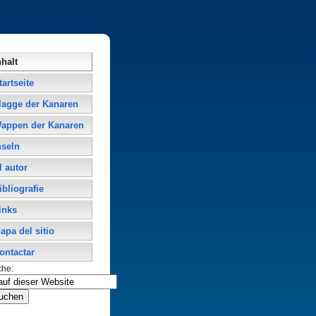
nhalt
tartseite
lagge der Kanaren
appen der Kanaren
nseln
l autor
ibliografie
inks
apa del sitio
ontactar
che: