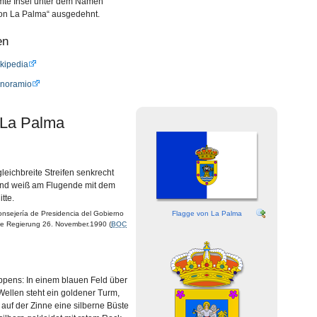
mte Insel unter dem Namen
von La Palma“ ausgedehnt.
en
kipedia
anoramio
 La Palma
gleichbreite Streifen senkrecht
 und weiß am Flugende mit dem
tte.
sejería de Presidencia del Gobierno
Flagge von La Palma
he Regierung 26. November.1990 (
BOC
pens: In einem blauen Feld über
Wellen steht ein goldener Turm,
auf der Zinne eine silberne Büste