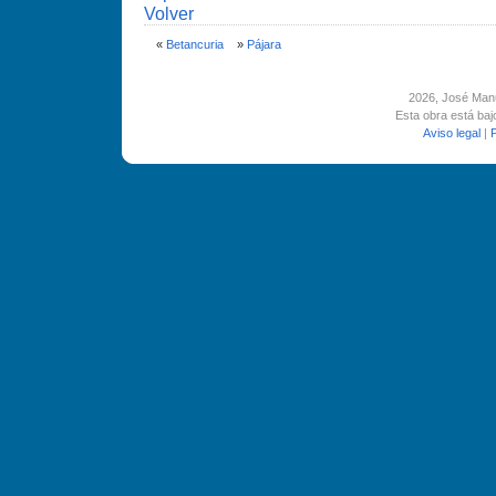
Volver
«
Betancuria
»
Pájara
2026
, José Man
Esta obra está ba
Aviso legal
|