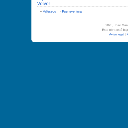
Volver
«
Valleseco
»
Fuerteventura
2026
, José Man
Esta obra está ba
Aviso legal
|