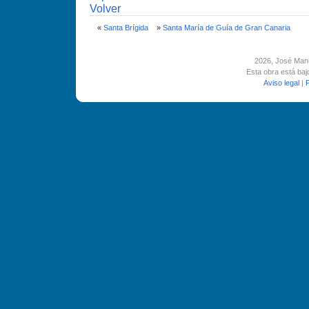
Volver
«
Santa Brí­gida
»
Santa Marí­a de Guí­a de Gran Canaria
2026
, José Man
Esta obra está ba
Aviso legal
|