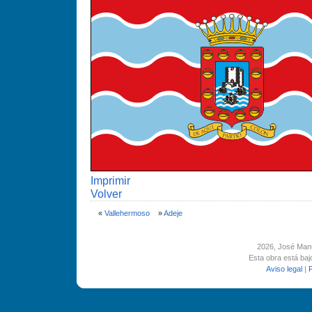
Imprimir
Volver
«
Vallehermoso
»
Adeje
2026
, José Man
Esta obra está ba
Aviso legal
|