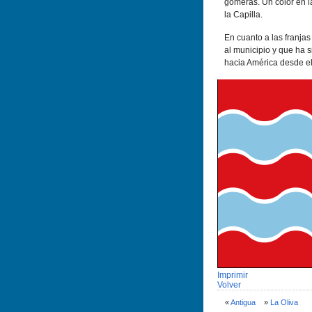
gomeras. Un color en l
la Capilla.
En cuanto a las franja
al municipio y que ha s
hacia América desde el
Imprimir
Volver
«
Antigua
»
La Oliva