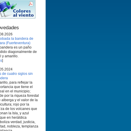
vedades
08.2026
obada la bandera de
ara (Fuerteventura)
bandera es un paño
idido diagonalmente de
l y amarillo.
s
]
05.2024
 de cuatro siglos sin
ndera
rillo, para reflejar la
ortancia que tiene el
eal en el municipio;
de por la riqueza forestal
 alberga y el valor de la
icultura; rojo por la
rza de los volcanes que
onan la Isla, y azul
que en heráldica
boliza verdad, justicia,
ltad, nobleza, templanza
igilancia.