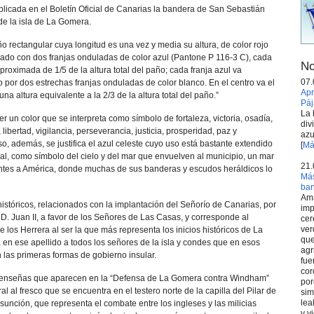
blicada en el Boletín Oficial de Canarias la bandera de San Sebastián
de la isla de La Gomera.
o rectangular cuya longitud es una vez y media su altura, de color rojo
ado con dos franjas onduladas de color azul (Pantone P 116-3 C), cada
No
oximada de 1/5 de la altura total del paño; cada franja azul va
07.
 por dos estrechas franjas onduladas de color blanco. En el centro va el
Apr
na altura equivalente a la 2/3 de la altura total del paño.”
Páj
La 
 ser un color que se interpreta como símbolo de fortaleza, victoria, osadía,
div
l, libertad, vigilancia, perseverancia, justicia, prosperidad, paz y
azu
so, además, se justifica el azul celeste cuyo uso está bastante extendido
[
Má
ial, como símbolo del cielo y del mar que envuelven al municipio, un mar
21.
ntes a América, donde muchas de sus banderas y escudos heráldicos lo
Más
ba
Ama
s históricos, relacionados con la implantación del Señorío de Canarias, por
imp
. Juan II, a favor de los Señores de Las Casas, y corresponde al
cer
ver
e los Herrera al ser la que más representa los inicios históricos de La
que
 en ese apellido a todos los señores de la isla y condes que en esos
agr
as primeras formas de gobierno insular.
fue
cor
 enseñas que aparecen en la “Defensa de La Gomera contra Windham”
por
al al fresco que se encuentra en el testero norte de la capilla del Pilar de
sim
lea
unción, que representa el combate entre los ingleses y las milicias
y v