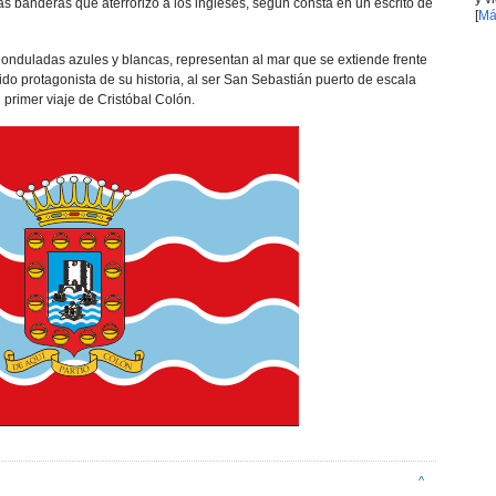
as banderas que aterrorizó a los ingleses, según consta en un escrito de
[
Má
s onduladas azules y blancas, representan al mar que se extiende frente
ido protagonista de su historia, al ser San Sebastián puerto de escala
 primer viaje de Cristóbal Colón.
^