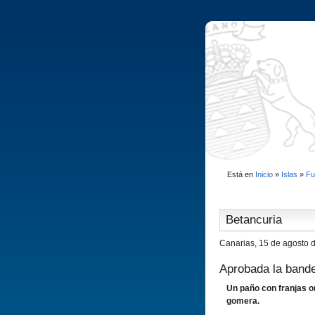
Está en
Inicio
»
Islas
»
Fu
Betancuria
Canarias, 15 de agosto 
Aprobada la band
Un paño con franjas o
gomera.