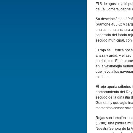
El 5 de agosto salió pu
de La Gomera, capital 
Su descripción es: “Pañ
(Pantone 485 C) y carg
una con una anchura apr
separada del fondo rojo
escudo municipal, con u
El rojo se justifica por
alteza y ardid, y el azu
patriotismo. En este ca
en la vexilología mund
que llevó a los navega
exhiben.
El rojo aporta criterio
nombramiento del Rey D
escudo de la dinastía d
Gomera, y que aglutina
momentos comenzaron l
Rojas son también las
(1780), una pintura mur
Nuestra Señora de la As