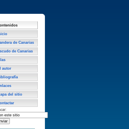
ontenidos
nicio
andera de Canarias
scudo de Canarias
slas
l autor
ibliografí­a
nlaces
apa del sitio
ontactar
car: