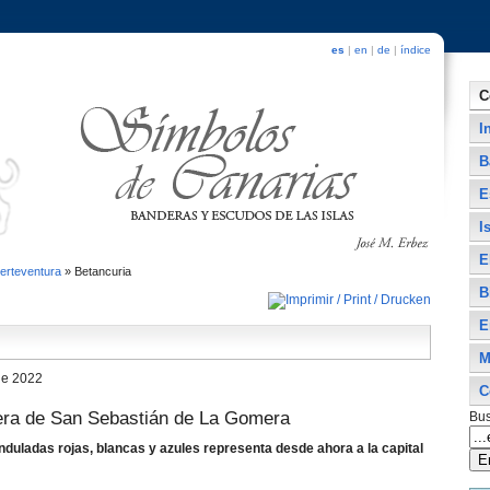
es
|
en
|
de
|
índice
C
I
B
E
I
E
erteventura
»
Betancuria
B
E
M
de 2022
C
era de San Sebastián de La Gomera
Bus
nduladas rojas, blancas y azules representa desde ahora a la capital