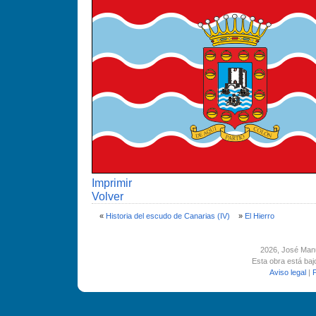
Imprimir
Volver
«
Historia del escudo de Canarias (IV)
»
El Hierro
2026
, José Man
Esta obra está ba
Aviso legal
|