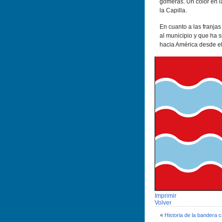
gomeras. Un color en l
la Capilla.
En cuanto a las franja
al municipio y que ha s
hacia América desde el
Imprimir
Volver
«
Historia de la bandera ca