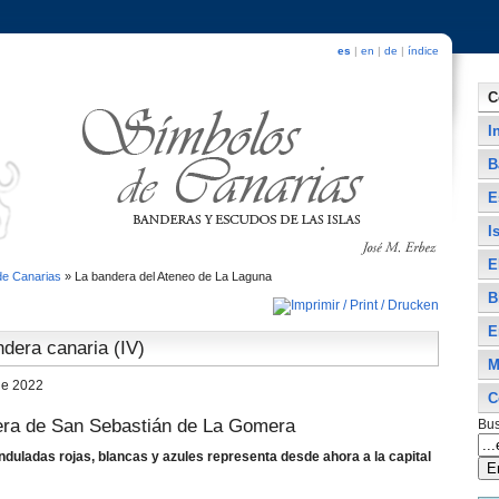
es
|
en
|
de
|
índice
C
I
B
E
I
E
de Canarias
»
La bandera del Ateneo de La Laguna
B
E
ndera canaria (IV)
M
de 2022
C
era de San Sebastián de La Gomera
Bus
nduladas rojas, blancas y azules representa desde ahora a la capital