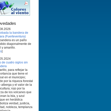
vedades
08.2026
obada la bandera de
ara (Fuerteventura)
bandera es un paño
idido diagonalmente de
l y amarillo.
s
]
05.2024
 de cuatro siglos sin
ndera
rillo, para reflejar la
ortancia que tiene el
eal en el municipio;
de por la riqueza forestal
 alberga y el valor de la
icultura; rojo por la
rza de los volcanes que
onan la Isla, y azul
que en heráldica
boliza verdad, justicia,
ltad, nobleza, templanza
igilancia.