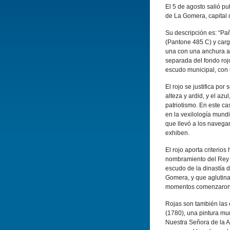
El 5 de agosto salió pu
de La Gomera, capital 
Su descripción es: “Pañ
(Pantone 485 C) y carg
una con una anchura apr
separada del fondo rojo
escudo municipal, con u
El rojo se justifica por
alteza y ardid, y el azu
patriotismo. En este ca
en la vexilología mund
que llevó a los navega
exhiben.
El rojo aporta criterio
nombramiento del Rey D
escudo de la dinastía d
Gomera, y que aglutina
momentos comenzaron l
Rojas son también las
(1780), una pintura mur
Nuestra Señora de la As