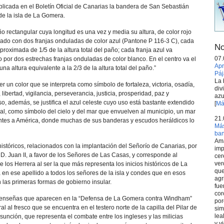
blicada en el Boletín Oficial de Canarias la bandera de San Sebastián
de la isla de La Gomera.
o rectangular cuya longitud es una vez y media su altura, de color rojo
ado con dos franjas onduladas de color azul (Pantone P 116-3 C), cada
No
oximada de 1/5 de la altura total del paño; cada franja azul va
07.
 por dos estrechas franjas onduladas de color blanco. En el centro va el
Apr
na altura equivalente a la 2/3 de la altura total del paño.”
Páj
La 
 ser un color que se interpreta como símbolo de fortaleza, victoria, osadía,
div
l, libertad, vigilancia, perseverancia, justicia, prosperidad, paz y
azu
so, además, se justifica el azul celeste cuyo uso está bastante extendido
[
Má
ial, como símbolo del cielo y del mar que envuelven al municipio, un mar
21.
ntes a América, donde muchas de sus banderas y escudos heráldicos lo
Más
ba
Ama
s históricos, relacionados con la implantación del Señorío de Canarias, por
imp
. Juan II, a favor de los Señores de Las Casas, y corresponde al
cer
ver
e los Herrera al ser la que más representa los inicios históricos de La
que
 en ese apellido a todos los señores de la isla y condes que en esos
agr
as primeras formas de gobierno insular.
fue
cor
 enseñas que aparecen en la “Defensa de La Gomera contra Windham”
por
al al fresco que se encuentra en el testero norte de la capilla del Pilar de
sim
lea
unción, que representa el combate entre los ingleses y las milicias
y v