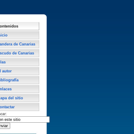
ontenidos
nicio
andera de Canarias
scudo de Canarias
slas
l autor
ibliografí­a
nlaces
apa del sitio
ontactar
car: