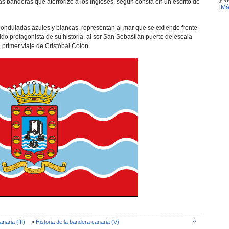
as banderas que aterrorizó a los ingleses, según consta en un escrito de
[
Má
s onduladas azules y blancas, representan al mar que se extiende frente
ido protagonista de su historia, al ser San Sebastián puerto de escala
 primer viaje de Cristóbal Colón.
naria (III)
»
Historia de la bandera canaria (V)
^