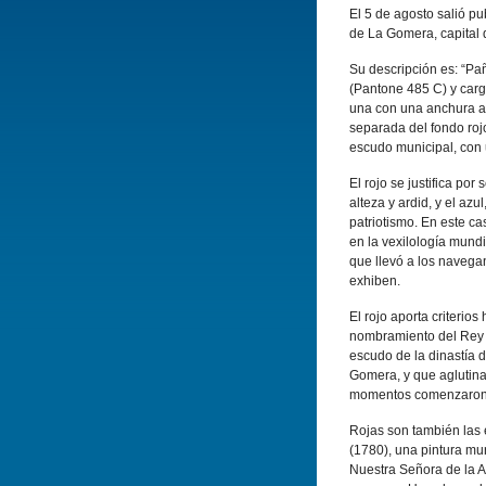
El 5 de agosto salió pu
de La Gomera, capital 
Su descripción es: “Pañ
(Pantone 485 C) y carg
una con una anchura apr
separada del fondo rojo
escudo municipal, con u
El rojo se justifica por
alteza y ardid, y el azu
patriotismo. En este ca
en la vexilología mund
que llevó a los navega
exhiben.
El rojo aporta criterio
nombramiento del Rey D
escudo de la dinastía d
Gomera, y que aglutina
momentos comenzaron l
Rojas son también las
(1780), una pintura mur
Nuestra Señora de la As