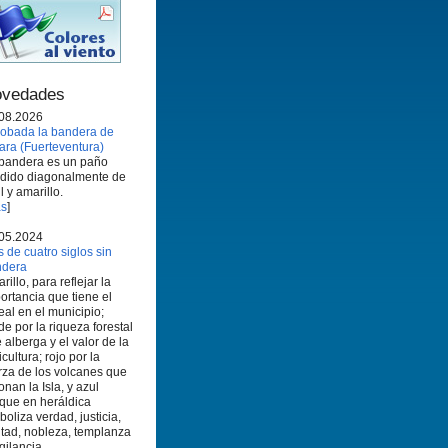
vedades
08.2026
obada la bandera de
ara (Fuerteventura)
bandera es un paño
idido diagonalmente de
l y amarillo.
s
]
05.2024
 de cuatro siglos sin
ndera
rillo, para reflejar la
ortancia que tiene el
eal en el municipio;
de por la riqueza forestal
 alberga y el valor de la
icultura; rojo por la
rza de los volcanes que
onan la Isla, y azul
que en heráldica
boliza verdad, justicia,
ltad, nobleza, templanza
igilancia.