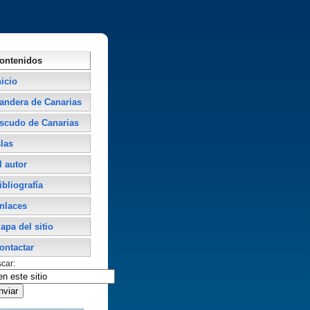
ontenidos
nicio
andera de Canarias
scudo de Canarias
slas
l autor
ibliografí­a
nlaces
apa del sitio
ontactar
car: