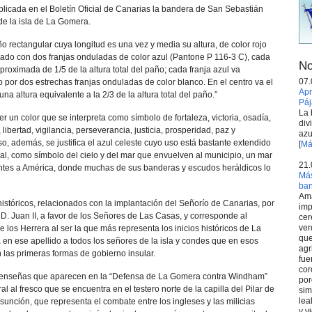
blicada en el Boletín Oficial de Canarias la bandera de San Sebastián
de la isla de La Gomera.
o rectangular cuya longitud es una vez y media su altura, de color rojo
ado con dos franjas onduladas de color azul (Pantone P 116-3 C), cada
No
oximada de 1/5 de la altura total del paño; cada franja azul va
07.
 por dos estrechas franjas onduladas de color blanco. En el centro va el
Apr
na altura equivalente a la 2/3 de la altura total del paño.”
Páj
La 
 ser un color que se interpreta como símbolo de fortaleza, victoria, osadía,
div
l, libertad, vigilancia, perseverancia, justicia, prosperidad, paz y
azu
so, además, se justifica el azul celeste cuyo uso está bastante extendido
[
Má
ial, como símbolo del cielo y del mar que envuelven al municipio, un mar
21.
ntes a América, donde muchas de sus banderas y escudos heráldicos lo
Más
ba
Ama
s históricos, relacionados con la implantación del Señorío de Canarias, por
imp
. Juan II, a favor de los Señores de Las Casas, y corresponde al
cer
ver
e los Herrera al ser la que más representa los inicios históricos de La
que
 en ese apellido a todos los señores de la isla y condes que en esos
agr
as primeras formas de gobierno insular.
fue
cor
 enseñas que aparecen en la “Defensa de La Gomera contra Windham”
por
al al fresco que se encuentra en el testero norte de la capilla del Pilar de
sim
lea
unción, que representa el combate entre los ingleses y las milicias
y v