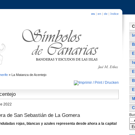
es
|
en
|
de
|
índice
C
I
B
E
I
E
nerife
»
La Matanza de Acentejo
B
E
centejo
M
de 2022
C
era de San Sebastián de La Gomera
Bus
nduladas rojas, blancas y azules representa desde ahora a la capital