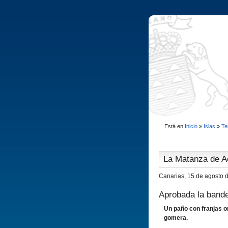
Está en
Inicio
»
Islas
»
Te
La Matanza de A
Canarias, 15 de agosto 
Aprobada la band
Un paño con franjas o
gomera.