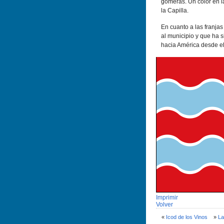
gomeras. Un color en l
la Capilla.
En cuanto a las franja
al municipio y que ha s
hacia América desde el
Imprimir
Volver
«
Icod de los Vinos
»
La