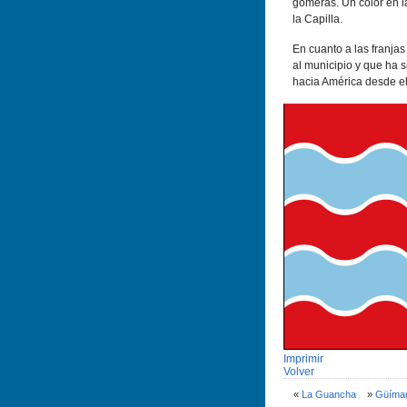
gomeras. Un color en l
la Capilla.
En cuanto a las franja
al municipio y que ha s
hacia América desde el
Imprimir
Volver
«
La Guancha
»
Güí­ma