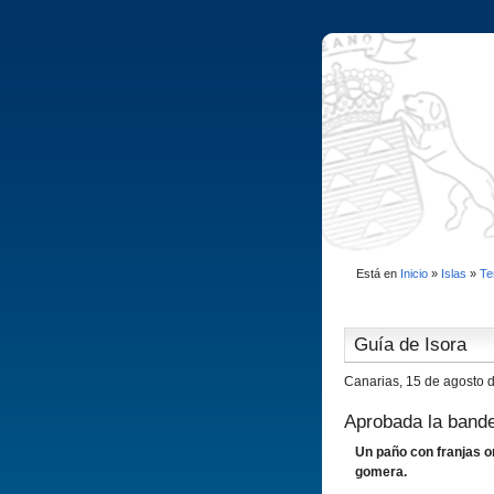
Está en
Inicio
»
Islas
»
Te
Guí­a de Isora
Canarias, 15 de agosto 
Aprobada la band
Un paño con franjas o
gomera.