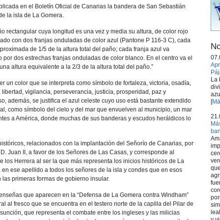
blicada en el Boletín Oficial de Canarias la bandera de San Sebastián
de la isla de La Gomera.
o rectangular cuya longitud es una vez y media su altura, de color rojo
ado con dos franjas onduladas de color azul (Pantone P 116-3 C), cada
No
oximada de 1/5 de la altura total del paño; cada franja azul va
07.
 por dos estrechas franjas onduladas de color blanco. En el centro va el
Apr
na altura equivalente a la 2/3 de la altura total del paño.”
Páj
La 
 ser un color que se interpreta como símbolo de fortaleza, victoria, osadía,
div
l, libertad, vigilancia, perseverancia, justicia, prosperidad, paz y
azu
so, además, se justifica el azul celeste cuyo uso está bastante extendido
[
Má
ial, como símbolo del cielo y del mar que envuelven al municipio, un mar
21.
ntes a América, donde muchas de sus banderas y escudos heráldicos lo
Más
ba
Ama
s históricos, relacionados con la implantación del Señorío de Canarias, por
imp
. Juan II, a favor de los Señores de Las Casas, y corresponde al
cer
ver
e los Herrera al ser la que más representa los inicios históricos de La
que
 en ese apellido a todos los señores de la isla y condes que en esos
agr
as primeras formas de gobierno insular.
fue
cor
 enseñas que aparecen en la “Defensa de La Gomera contra Windham”
por
al al fresco que se encuentra en el testero norte de la capilla del Pilar de
sim
lea
unción, que representa el combate entre los ingleses y las milicias
y v