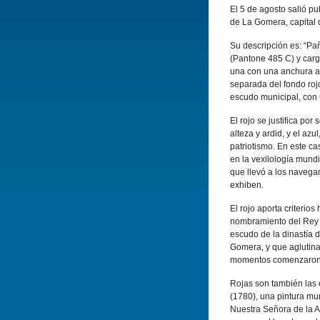
El 5 de agosto salió pu
de La Gomera, capital 
Su descripción es: “Pañ
(Pantone 485 C) y carg
una con una anchura apr
separada del fondo rojo
escudo municipal, con u
El rojo se justifica por
alteza y ardid, y el azu
patriotismo. En este ca
en la vexilología mund
que llevó a los navega
exhiben.
El rojo aporta criterio
nombramiento del Rey D
escudo de la dinastía d
Gomera, y que aglutina
momentos comenzaron l
Rojas son también las
(1780), una pintura mur
Nuestra Señora de la As