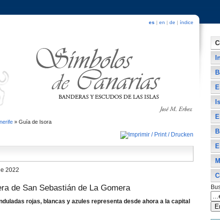
es
|
en
|
de
|
índice
C
I
B
E
I
E
nerife
»
Guí­a de Isora
B
E
M
de 2022
C
era de San Sebastián de La Gomera
Bus
nduladas rojas, blancas y azules representa desde ahora a la capital