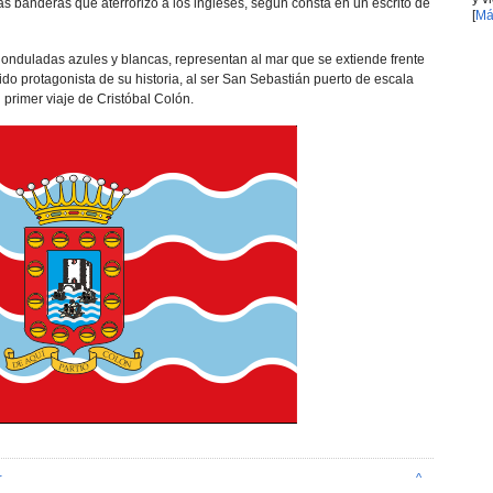
as banderas que aterrorizó a los ingleses, según consta en un escrito de
[
Má
s onduladas azules y blancas, representan al mar que se extiende frente
ido protagonista de su historia, al ser San Sebastián puerto de escala
 primer viaje de Cristóbal Colón.
r
^