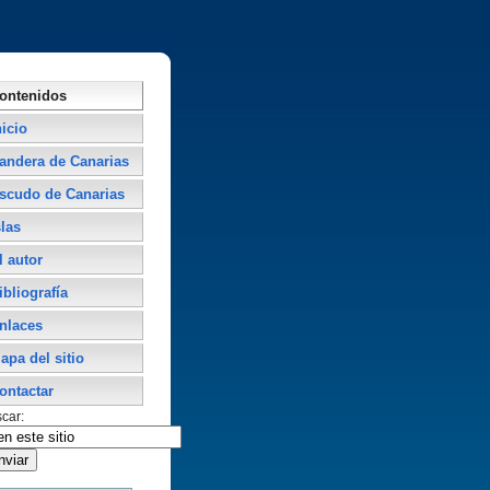
ontenidos
nicio
andera de Canarias
scudo de Canarias
slas
l autor
ibliografí­a
nlaces
apa del sitio
ontactar
car: