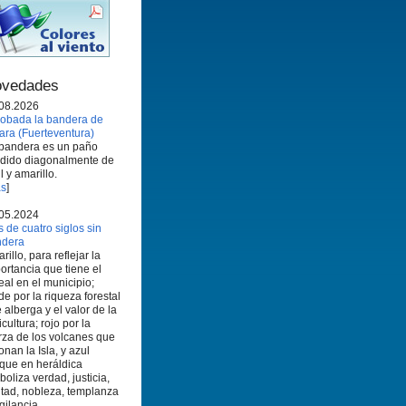
vedades
08.2026
obada la bandera de
ara (Fuerteventura)
bandera es un paño
idido diagonalmente de
l y amarillo.
s
]
05.2024
 de cuatro siglos sin
ndera
rillo, para reflejar la
ortancia que tiene el
eal en el municipio;
de por la riqueza forestal
 alberga y el valor de la
icultura; rojo por la
rza de los volcanes que
onan la Isla, y azul
que en heráldica
boliza verdad, justicia,
ltad, nobleza, templanza
igilancia.