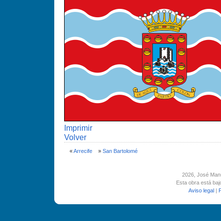
Imprimir
Volver
«
Arrecife
»
San Bartolomé
2026
, José Man
Esta obra está ba
Aviso legal
|