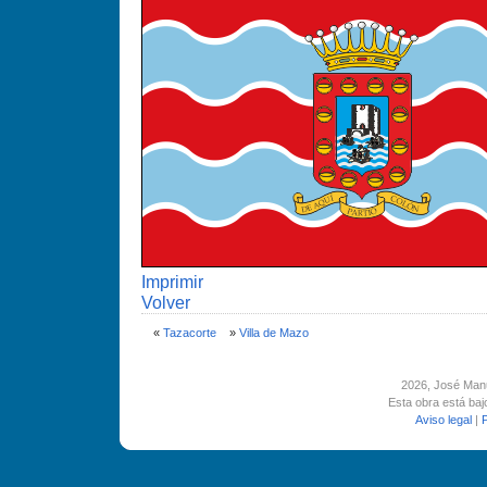
Imprimir
Volver
«
Tazacorte
»
Villa de Mazo
2026
, José Man
Esta obra está ba
Aviso legal
|