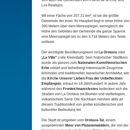
sich auch die Gemeinden von Puerto de la Cruz und
Los Realejos.
Mit einer Fäche von 207,31 km²; ist sie die größte
Gemeinde der Insel. Ihr Hauptort liegt in einer Höhe von
390 Metern über dem Meresspiegel, wenngleich die
Höhe des Gebietes der Gemeinde die ganze Spanne
vom Meersspiegel bis zu den 3.718 Metern des Teide
umfasst.
Der wichtigste Bevölkerungskern ist
La Orotava
oder
„La Villa“
(=die Kleinstadt). Sein historischer Stadtkern
wurde als ganzes zum
Nationalen Kunsthistorischen
Erbe
erklärt und beherbergt interessante Zeugnisse
kolonialer und traditioneller, kanarischer Architektur, wie
die
Kirche Unserer Lieben Frau der Unbefleckten
Empfängnis
, erbaut im 18.Jahrhundert. In jedem Jahr
während des
Fronleichnamsfestes
bedecken sich die
Straßen von La Orotava mit Blumen und vielfarbigem,
vulkanischem Sand. Die Nachbarn nehmen aktiv an
diesem Traditionsfest von großer künstlerischer und
kultureller Bedeutung teil.
Die Stadt ist umgeben vom
Orotava-Tal
, einem
ausgedehnten
Meer von Platanenwäldern
, die von der