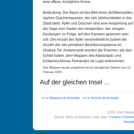
eine offene, königliche Krone.
Bedeutung: Der Baum ist das Bild eines dichtbelaubten,
starken Drachenbaumes, der seit Jahrhunderten in der
Stadt steht. Äpfel und Drachen sind eine Anspielung auf
die Sage vom Garten der Hesperiden, der, einigen
Deutungen zu Folge, auf den Kanaren gewesen sein
soll. Die Anzahl der Äpfel versinnbildlicht zudem die
Anzahl der vier primitiven Bevölkerungskerne im
Orotava-Tal. Andererseits wurden die Drachen, die den
Schild halten, dem Wappen des Adelantado und
Eroberers Alonso Fernández de Lugo entnommen.
Das Wappen wurde eingeführt durch königliches Dekret vom 15.
Februar 1905.
Auf der gleichen Insel ...
«
La Matanza de Acentejo
»
La Victoria de Acentejo
2026
, José Manue
Dieses Werk ist lizensiert unter einer
Creative Common
Rechtl