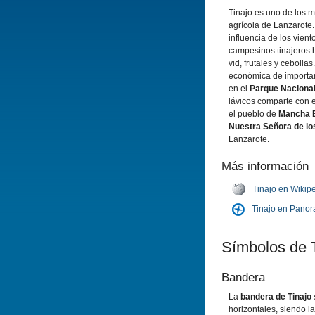
Tinajo es uno de los 
agrí­cola de Lanzarote.
influencia de los viento
campesinos tinajeros h
vid, frutales y cebollas
económica de importan
en el
Parque Naciona
lávicos comparte con 
el pueblo de
Mancha 
Nuestra Señora de lo
Lanzarote.
Más información
Tinajo en Wikip
Tinajo en Panor
Sí­mbolos de 
Bandera
La
bandera de Tinajo
horizontales, siendo l