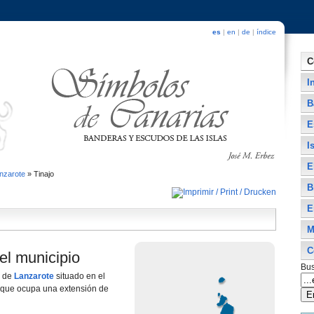
es
|
en
|
de
|
índice
C
I
B
E
I
E
nzarote
»
Tinajo
B
E
M
C
el municipio
Bus
o de
Lanzarote
situado en el
a que ocupa una extensión de