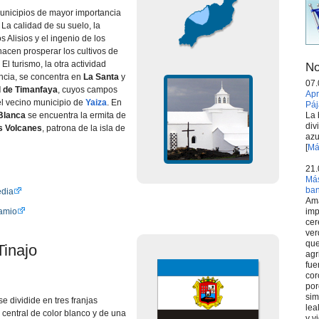
municipios de mayor importancia
 La calidad de su suelo, la
s Alisios y el ingenio de los
acen prosperar los cultivos de
. El turismo, la otra actividad
No
cia, se concentra en
La Santa
y
07.
l de Timanfaya
, cuyos campos
Apr
el vecino municipio de
Yaiza
. En
Páj
La 
Blanca
se encuentra la ermita de
div
s Volcanes
, patrona de la isla de
azu
[
Má
21.
Más
ba
edia
Ama
imp
amio
cer
ver
que
Tinajo
agr
fue
cor
por
sim
se dividide en tres franjas
lea
a central de color blanco y de una
y v