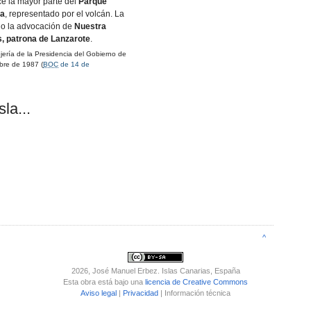
ece la mayor parte del
Parque
ya
, representado por el volcán. La
ajo la advocación de
Nuestra
s, patrona de Lanzarote
.
rí­a de la Presidencia del Gobierno de
bre de 1987 (
BOC
de 14 de
la...
^
2026
, José Manuel Erbez. Islas Canarias, España
Esta obra está bajo una
licencia de Creative Commons
Aviso legal
|
Privacidad
| Información técnica