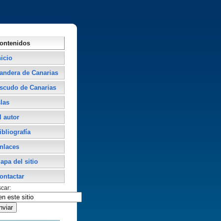
ontenidos
nicio
andera de Canarias
scudo de Canarias
slas
l autor
ibliografí­a
nlaces
apa del sitio
ontactar
car: