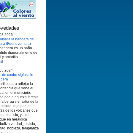
vedades
08.2026
obada la bandera de
ara (Fuerteventura)
bandera es un paño
idido diagonalmente de
l y amarillo.
s
]
05.2024
 de cuatro siglos sin
ndera
rillo, para reflejar la
ortancia que tiene el
eal en el municipio;
de por la riqueza forestal
 alberga y el valor de la
icultura; rojo por la
rza de los volcanes que
onan la Isla, y azul
que en heráldica
boliza verdad, justicia,
ltad, nobleza, templanza
igilancia.