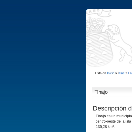
Está en
Inicio
»
Islas
»
La
Tinajo
Descripción d
Tinajo
es un municipi
centro-oeste de la isl
135,28 km².