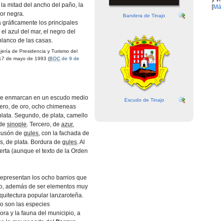
la mitad del ancho del paño, la
[
Má
ior negra.
Bandera de Tinajo
 gráficamente los principales
el azul del mar, el negro del
 blanco de las casas.
rí­a de Presidencia y Turismo del
17 de mayo de 1993 (
BOC
de 9 de
e enmarcan en un escudo medio
Escudo de Tinajo
mero, de oro, ocho chimeneas
plata. Segundo, de plata, camello
 de
sinople
. Tercero, de
azur
,
scusón de
gules
, con la fachada de
es, de plata. Bordura de
gules
. Al
ierta (aunque el texto de la Orden
representan los ocho barrios que
pio, además de ser elementos muy
arquitectura popular lanzaroteña.
lo son las especies
lora y la fauna del municipio, a