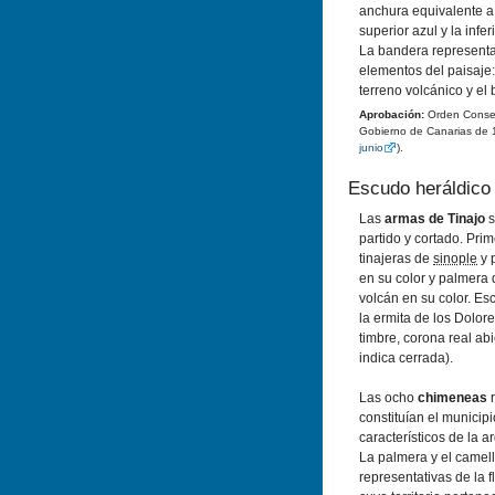
anchura equivalente a 
superior azul y la infer
La bandera representa
elementos del paisaje: 
terreno volcánico y el
Aprobación:
Orden Conseje
Gobierno de Canarias de 
junio
).
Escudo heráldico
Las
armas de Tinajo
s
partido y cortado. Pri
tinajeras de
sinople
y 
en su color y palmera
volcán en su color. E
la ermita de los Dolor
timbre, corona real ab
indica cerrada).
Las ocho
chimeneas
constituí­an el munici
caracterí­sticos de la 
La palmera y el camel
representativas de la f