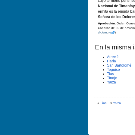
cuyo territorio perten
Nacional de Timanfa
ermita es la erigida b
Señora de los Dolore
Aprobación:
Orden Conseje
Canarias de 30 de noviem
diciembre
).
En la misma is
Arrecife
Harí­a
San Bartolomé
Teguise
Tí­as
Tinajo
Yaiza
«
Tí­as
»
Yaiza