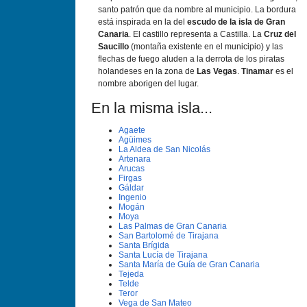
santo patrón que da nombre al municipio. La bordura
está inspirada en la del
escudo de la isla de Gran
Canaria
. El castillo representa a Castilla. La
Cruz del
Saucillo
(montaña existente en el municipio) y las
flechas de fuego aluden a la derrota de los piratas
holandeses en la zona de
Las Vegas
.
Tinamar
es el
nombre aborigen del lugar.
En la misma isla...
Agaete
Agüimes
La Aldea de San Nicolás
Artenara
Arucas
Firgas
Gáldar
Ingenio
Mogán
Moya
Las Palmas de Gran Canaria
San Bartolomé de Tirajana
Santa Brí­gida
Santa Lucí­a de Tirajana
Santa Marí­a de Guí­a de Gran Canaria
Tejeda
Telde
Teror
Vega de San Mateo