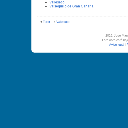
Valleseco
Valsequillo de Gran Canaria
«
Teror
»
Valleseco
2026
, José Man
Esta obra está ba
Aviso legal
|