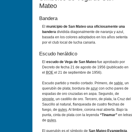
Mateo
Bandera
El
municipio de San Mateo usa oficiosamente una
bandera
dividida diagonalmente de naranja y azul,
basada en los colores adoptados en los años setenta
por el club local de lucha canaria.
Escudo heráldico
El
escudo de Vega de San Mateo
fue aprobado por
Decreto de fecha 21 de agosto de 1956 (publicado en
el
BOE
el 21 de septiembre de 1956).
Escudo partido y medio cortado. Primero, de
sable
, un
querubín de plata; bordura de
azur
con ocho pares de
espadas de oro cruzadas en aspa. Segundo, de
sinople
, un castillo de oro. Tercero, de plata, la Cruz del
Saucillo al natural, flanqueada de cuatro flechas de
fuego, de
gules
. Al timbre, corona real abierta. Bajo la
punta, cinta de plata con la leyenda
“Tinamar”
en letras
de
gules
.
El querubín es el símbolo de
San Mateo Evangelista
,