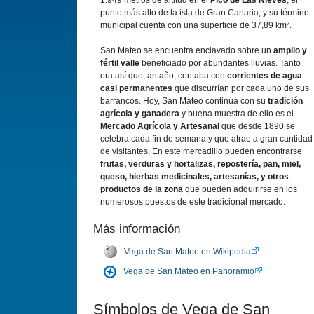
1.949 metros de altitud en el
Pico de Las Nieves
, el
punto más alto de la isla de Gran Canaria, y su término
municipal cuenta con una superficie de 37,89 km².
San Mateo se encuentra enclavado sobre un
amplio y
fértil valle
beneficiado por abundantes lluvias. Tanto
era así que, antaño, contaba con
corrientes de agua
casi permanentes
que discurrían por cada uno de sus
barrancos. Hoy, San Mateo continúa con su
tradición
agrícola y ganadera
y buena muestra de ello es el
Mercado Agrícola y Artesanal
que desde 1890 se
celebra cada fin de semana y que atrae a gran cantidad
de visitantes. En este mercadillo pueden encontrarse
frutas, verduras y hortalizas, repostería, pan, miel,
queso, hierbas medicinales, artesanías, y otros
productos de la zona
que pueden adquirirse en los
numerosos puestos de este tradicional mercado.
Más información
Vega de San Mateo en Wikipedia
Vega de San Mateo en Panoramio
Símbolos de Vega de San