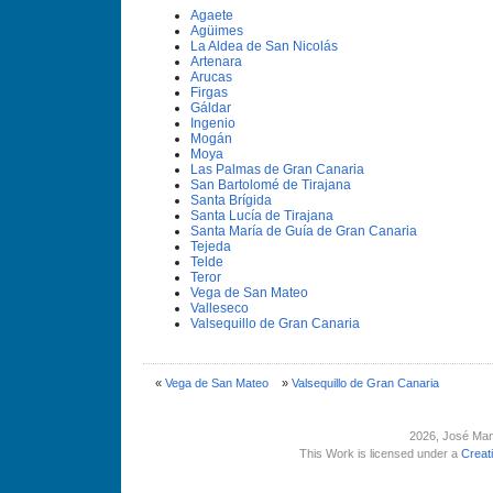
Agaete
Agüimes
La Aldea de San Nicolás
Artenara
Arucas
Firgas
Gáldar
Ingenio
Mogán
Moya
Las Palmas de Gran Canaria
San Bartolomé de Tirajana
Santa Brí­gida
Santa Lucí­a de Tirajana
Santa Marí­a de Guí­a de Gran Canaria
Tejeda
Telde
Teror
Vega de San Mateo
Valleseco
Valsequillo de Gran Canaria
«
Vega de San Mateo
»
Valsequillo de Gran Canaria
2026
, José Man
This Work is licensed under a
Creat