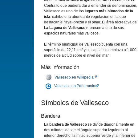
monumental destaca la
iglesia de San Vicente Ferrer
.
Contra lo que pudiera dar a entender su denominación,
Valleseco es uno de los
lugares más húmedos de la
isla
: exhibe una abundante vegetación en la que
destacan el fayal-brezal y el pinar. El área recreativa de
La Laguna de Valleseco
representa uno de sus
espacios naturales más valiosos.
El término municipal de Valleseco cuenta con una
superficie de 22,11 km² y su capital se emplaza a 1.000
metros de altitud sobre el nivel del mar.
Más información
Valleseco en Wikipedia
Valleseco en Panoramio
Sí­mbolos de Valleseco
Bandera
La
bandera de Valleseco
se divide diagonalmente en
dos mitades desde el ángulo superior izquierdo al
inferior derecho, la mitad superior verde y la inferior de