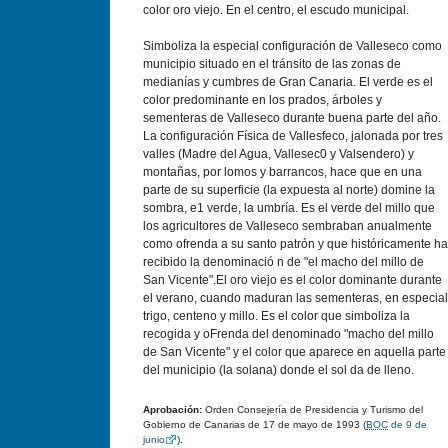
color oro viejo. En el centro, el escudo municipal.
Simboliza la especial configuración de Valleseco como
municipio situado en el tránsito de las zonas de
medianías y cumbres de Gran Canaria. El verde es el
color predominante en los prados, árboles y
sementeras de Valleseco durante buena parte del año.
La configuración Física de Vallesfeco, jalonada por tres
valles (Madre del Agua, Vallesec0 y Valsendero) y
montañas, por lomos y barrancos, hace que en una
parte de su superficie (la expuesta al norte) domine la
sombra, e1 verde, la umbría. Es el verde del millo que
los agricultores de Valleseco sembraban anualmente
como ofrenda a su santo patrón y que históricamente ha
recibido la denominació n de "el macho del millo de
San Vicente".El oro viejo es el color dominante durante
el verano, cuando maduran las sementeras, en especial
trigo, centeno y millo. Es el color que simboliza la
recogida y oFrenda del denominado "macho del millo
de San Vicente" y el color que aparece en aquella parte
del municipio (la solana) donde el sol da de lleno.
Aprobación:
Orden Consejerí­a de Presidencia y Turismo del
Gobierno de Canarias de 17 de mayo de 1993 (
BOC
de 9 de
junio
).