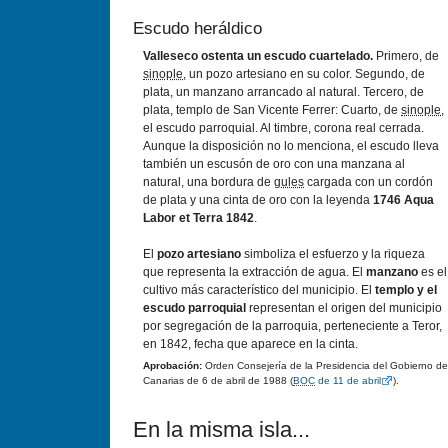
Escudo heráldico
Valleseco ostenta un escudo cuartelado.
Primero, de
sinople
, un pozo artesiano en su color. Segundo, de
plata, un manzano arrancado al natural. Tercero, de
plata, templo de San Vicente Ferrer: Cuarto, de
sinople
,
el escudo parroquial. Al timbre, corona real cerrada.
Aunque la disposición no lo menciona, el escudo lleva
también un escusón de oro con una manzana al
natural, una bordura de
gules
cargada con un cordón
de plata y una cinta de oro con la leyenda
1746 Aqua
Labor et Terra 1842
.
El
pozo artesiano
simboliza el esfuerzo y la riqueza
que representa la extracción de agua. El
manzano
es el
cultivo más caracterí­stico del municipio. El
templo y el
escudo parroquial
representan el origen del municipio
por segregación de la parroquia, perteneciente a Teror,
en 1842, fecha que aparece en la cinta.
Aprobación:
Orden Consejerí­a de la Presidencia del Gobierno de
Canarias de 6 de abril de 1988 (
BOC
de 11 de abril
).
En la misma isla...