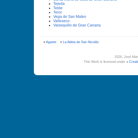
Tejeda
Telde
Teror
Vega de San Mateo
Valleseco
Valsequillo de Gran Canaria
«
Agaete
»
La Aldea de San Nicolás
2026
, José Man
This Work is licensed under a
Creat