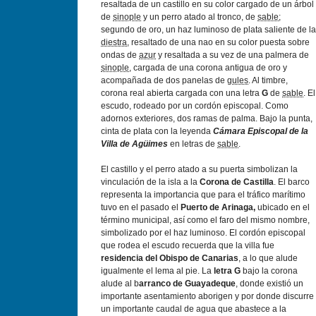
resaltada de un castillo en su color cargado de un árbol
de
sinople
y un perro atado al tronco, de
sable
;
segundo de oro, un haz luminoso de plata saliente de la
diestra
, resaltado de una nao en su color puesta sobre
ondas de
azur
y resaltada a su vez de una palmera de
sinople
, cargada de una corona antigua de oro y
acompañada de dos panelas de
gules
. Al timbre,
corona real abierta cargada con una letra
G
de
sable
. El
escudo, rodeado por un cordón episcopal. Como
adornos exteriores, dos ramas de palma. Bajo la punta,
cinta de plata con la leyenda
Cámara Episcopal de la
Villa de Agüimes
en letras de
sable
.
El castillo y el perro atado a su puerta simbolizan la
vinculación de la isla a la
Corona de Castilla
. El barco
representa la importancia que para el tráfico marí­timo
tuvo en el pasado el
Puerto de Arinaga,
ubicado en el
término municipal, así­ como el faro del mismo nombre,
simbolizado por el haz luminoso. El cordón episcopal
que rodea el escudo recuerda que la villa fue
residencia del Obispo de Canarias
, a lo que alude
igualmente el lema al pie. La
letra G
bajo la corona
alude al b
arranco de Guayadeque
, donde existió un
importante asentamiento aborigen y por donde discurre
un importante caudal de agua que abastece a la