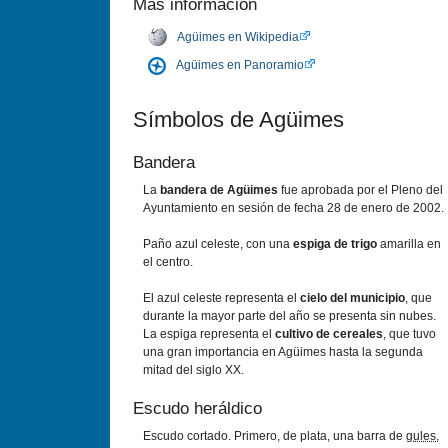
Más información
Agüimes en Wikipedia
Agüimes en Panoramio
Sí­mbolos de Agüimes
Bandera
La
bandera de Agüimes
fue aprobada por el Pleno del
Ayuntamiento en sesión de fecha 28 de enero de 2002.
Paño azul celeste, con una
espiga de trigo
amarilla en
el centro.
El azul celeste representa el
cielo del municipio
, que
durante la mayor parte del año se presenta sin nubes.
La espiga representa el
cultivo de cereales
, que tuvo
una gran importancia en Agüimes hasta la segunda
mitad del siglo XX.
Escudo heráldico
Escudo cortado. Primero, de plata, una barra de
gules
,