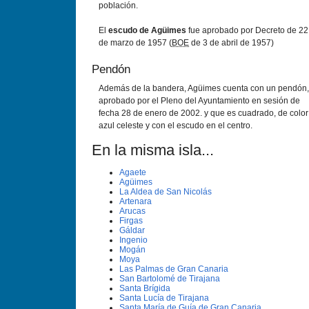
población.
El
escudo de Agüimes
fue aprobado por Decreto de 22
de marzo de 1957 (
BOE
de 3 de abril de 1957)
Pendón
Además de la bandera, Agüimes cuenta con un pendón,
aprobado por el Pleno del Ayuntamiento en sesión de
fecha 28 de enero de 2002. y que es cuadrado, de color
azul celeste y con el escudo en el centro.
En la misma isla...
Agaete
Agüimes
La Aldea de San Nicolás
Artenara
Arucas
Firgas
Gáldar
Ingenio
Mogán
Moya
Las Palmas de Gran Canaria
San Bartolomé de Tirajana
Santa Brí­gida
Santa Lucí­a de Tirajana
Santa Marí­a de Guí­a de Gran Canaria