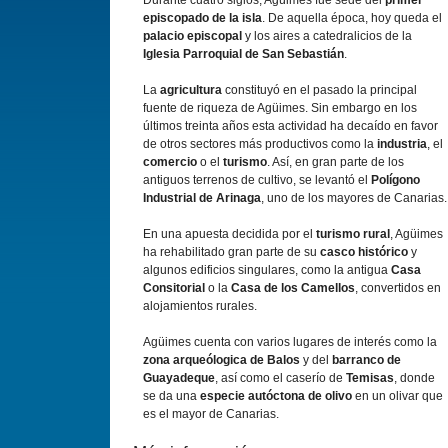
Durante cuatro siglos, Agüimes fue sede del
primer
episcopado de la isla
. De aquella época, hoy queda el
palacio episcopal
y los aires a catedralicios de la
Iglesia Parroquial de San Sebastián
.
La
agricultura
constituyó en el pasado la principal
fuente de riqueza de Agüimes. Sin embargo en los
últimos treinta años esta actividad ha decaí­do en favor
de otros sectores más productivos como la
industria
, el
comercio
o el
turismo
. Así­, en gran parte de los
antiguos terrenos de cultivo, se levantó el
Polí­gono
Industrial de Arinaga
, uno de los mayores de Canarias.
En una apuesta decidida por el
turismo rural
, Agüimes
ha rehabilitado gran parte de su
casco histórico
y
algunos edificios singulares, como la antigua
Casa
Consitorial
o la
Casa de los Camellos
, convertidos en
alojamientos rurales.
Agüimes cuenta con varios lugares de interés como la
zona arqueólogica de Balos
y del
barranco de
Guayadeque
, así­ como el caserí­o de
Temisas
, donde
se da una
especie autóctona de olivo
en un olivar que
es el mayor de Canarias.