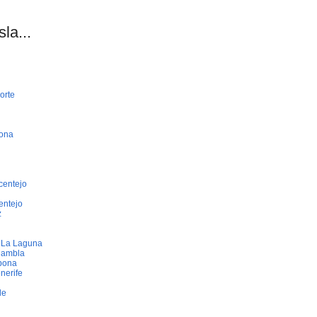
la...
orte
bona
centejo
entejo
z
e La Laguna
Rambla
bona
nerife
de