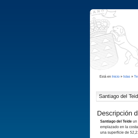
Está en
Inicio
»
Islas
»
Te
Santiago del Tei
Descripción d
Santiago del Teide
un 
emplazado en la costa
una superficie de 52,2