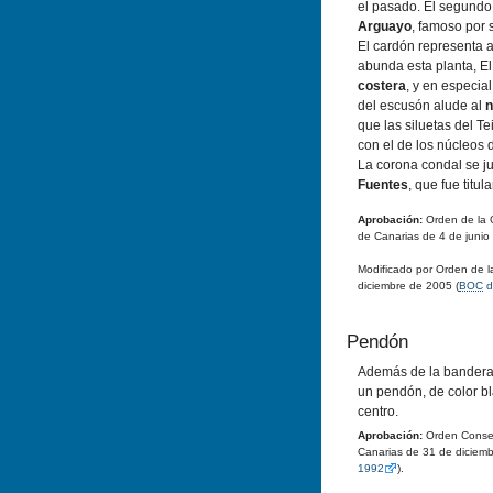
el pasado. El segundo
Arguayo
, famoso por
El cardón representa 
abunda esta planta, El
costera
, y en especial
del escusón alude al
n
que las siluetas del 
con el de los núcleos
La corona condal se jus
Fuentes
, que fue titul
Aprobación:
Orden de la C
de Canarias de 4 de junio
Modificado por Orden de l
diciembre de 2005 (
BOC
d
Pendón
Además de la bandera,
un pendón, de color bl
centro.
Aprobación:
Orden Consej
Canarias de 31 de diciemb
1992
).