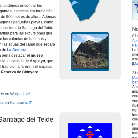
al podemos encontrar los
igantes
, espectacular formación
 de 900 metros de altura. Además
 algunas pequeñas playas, como
oral costero de Santiago del Teide
No
artida para las excursiones que
07.
e las colonias de ballenas y
Apr
en las aguas del canal que separa
Páj
La 
la de
La Gomera
.
div
la pena destacar el
museo
azu
tila
, el caserío de
Arguayo
, que
[
Má
tradición alfarera; y el espacio
a
Reserva de Chinyero
.
21.
Más
ba
Ama
imp
ide en Wikipedia
cer
ver
ide en Panoramio
que
agr
fue
antiago del Teide
cor
por
sim
lea
y v