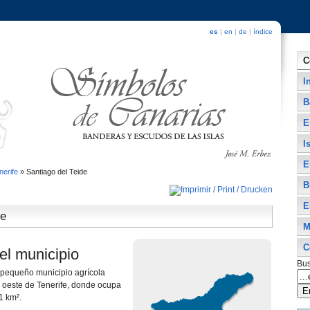
es
|
en
|
de
|
índice
C
I
B
E
I
E
nerife
»
Santiago del Teide
B
E
de
M
C
el municipio
Bus
pequeño municipio agrícola
 oeste de Tenerife, donde ocupa
1 km².