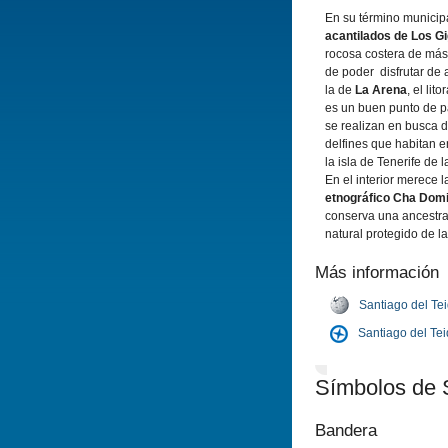
En su término municip
acantilados de Los G
rocosa costera de más
de poder disfrutar de
la de
La Arena
, el lit
es un buen punto de p
se realizan en busca d
delfines que habitan 
la isla de Tenerife de 
En el interior merece 
etnográfico Cha Domi
conserva una ancestral 
natural protegido de l
Más información
Santiago del Te
Santiago del Te
Símbolos de S
Bandera