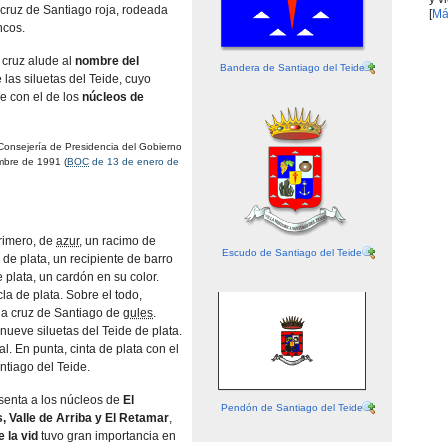
 cruz de Santiago roja, rodeada
[
Má
ncos.
 cruz alude al
nombre del
Bandera de Santiago del Teide
e las siluetas del Teide, cuyo
 con el de los
núcleos de
onsejería de Presidencia del Gobierno
mbre de 1991 (
BOC
de 13 de enero de
Primero, de
azur
, un racimo de
Escudo de Santiago del Teide
de plata, un recipiente de barro
e plata, un cardón en su color.
cla de plata. Sobre el todo,
a cruz de Santiago de
gules
.
 nueve siluetas del Teide de plata.
l. En punta, cinta de plata con el
ntiago del Teide.
esenta a los núcleos de
El
Pendón de Santiago del Teide
 Valle de Arriba y El Retamar
,
e la vid
tuvo gran importancia en