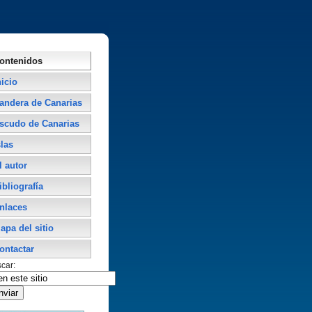
ontenidos
nicio
andera de Canarias
scudo de Canarias
slas
l autor
ibliografí­a
nlaces
apa del sitio
ontactar
car: