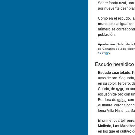
Sobre fondo azul, una
por nueve “teides” bla
Como en el escudo, la
municipio
, al igual qu
número se corresponde
población.
Aprobación:
Orden de la C
de Canarias de 3 de dicie
1992
).
Escudo heráldico
Escudo cuartelado
. 
uvas de oro. Segundo, 
en su color. Tercero, d
Cuarto, de
azur
, un an
escusón de oro con un
Bordura de
gules
, con
Al timbre, corona conda
lema Villa Histórica Sa
El primer cuartel repr
Molledo, Las Manchas,
en los que el
cultivo d