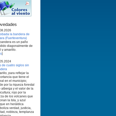
vedades
08.2026
obada la bandera de
ara (Fuerteventura)
bandera es un paño
idido diagonalmente de
l y amarillo.
s
]
05.2024
 de cuatro siglos sin
ndera
rillo, para reflejar la
ortancia que tiene el
eal en el municipio;
de por la riqueza forestal
 alberga y el valor de la
icultura; rojo por la
rza de los volcanes que
onan la Isla, y azul
que en heráldica
boliza verdad, justicia,
ltad, nobleza, templanza
igilancia.