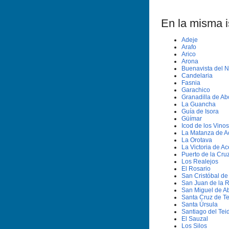
En la misma is
Adeje
Arafo
Arico
Arona
Buenavista del N
Candelaria
Fasnia
Garachico
Granadilla de A
La Guancha
Guí­a de Isora
Güí­mar
Icod de los Vinos
La Matanza de A
La Orotava
La Victoria de Ac
Puerto de la Cru
Los Realejos
El Rosario
San Cristóbal d
San Juan de la 
San Miguel de A
Santa Cruz de Te
Santa Úrsula
Santiago del Tei
El Sauzal
Los Silos