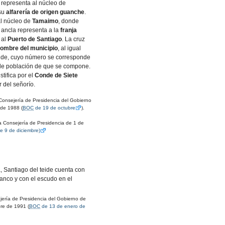
 representa al núcleo de
 su
alfarería de origen guanche
.
al núcleo de
Tamaimo
, donde
 ancla representa a la
franja
 al
Puerto de Santiago
. La cruz
ombre del municipio
, al igual
Teide, cuyo número se corresponde
 de población de que se compone.
tifica por el
Conde de Siete
ar del señorío.
onsejería de Presidencia del Gobierno
 de 1988 (
BOC
de 19 de octubre
).
a Consejería de Presidencia de 1 de
e 9 de diciembre)
 Santiago del teide cuenta con
anco y con el escudo en el
ería de Presidencia del Gobierno de
re de 1991 (
BOC
de 13 de enero de