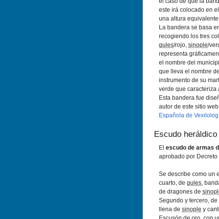
el caso de que la band
este irá colocado en e
una altura equivalente 
La bandera se basa en
recogiendo los tres co
gules
/rojo,
sinople
/ver
representa gráficamen
el nombre del municipi
que lleva el nombre de
instrumento de su mart
verde que caracteriza 
Esta bandera fue dise
autor de este sitio we
Española de Vexilologí
Escudo heráldico
El
escudo de armas d
aprobado por Decreto 
Se describe como un e
cuarto, de
gules
, band
de dragones de
sinop
Segundo y tercero, de
llena de
sinople
y cant
Escusón de oro, con u