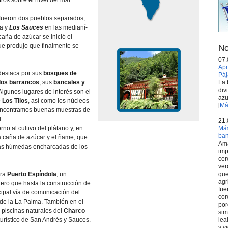
os sobre el nivel del mar.
fueron dos pueblos separados,
ta y
Los Sauces
en las medianí­
 caña de azúcar se inició el
ue produjo que finalmente se
No
07.
Apr
destaca por sus
bosques de
Páj
La 
dos barrancos
, sus
bancales y
div
 Algunos lugares de interés son el
azu
 Los Tilos
, así­ como los núcleos
[
Má
encontramos buenas muestras de
.
21.
Más
rno al cultivo del plátano y, en
ba
a caña de azúcar y el ñame, que
Ama
eras húmedas encharcadas de los
imp
cer
ver
que
tra
Puerto Espí­ndola
, un
agr
ro que hasta la construcción de
fue
ncipal ví­a de comunicación del
cor
 de la La Palma. También en el
por
s piscinas naturales del
Charco
sim
lea
urí­stico de San Andrés y Sauces.
y v