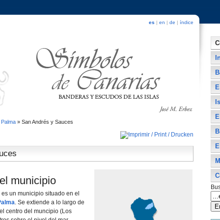
es
|
en
|
de
|
índice
C
I
B
E
I
E
 Palma
»
San Andrés y Sauces
B
E
auces
M
C
el municipio
Bus
es un municipio situado en el
Palma
. Se extiende a lo largo de
del centro del muncipio (Los