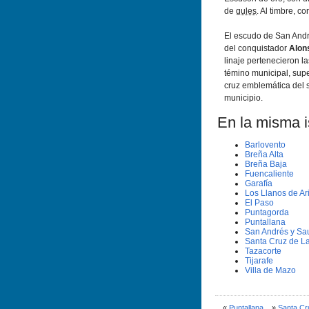
de
gules
. Al timbre, c
El escudo de San And
del conquistador
Alon
linaje pertenecieron la
témino municipal, sup
cruz emblemática del 
municipio.
En la misma is
Barlovento
Breña Alta
Breña Baja
Fuencaliente
Garafí­a
Los Llanos de Ar
El Paso
Puntagorda
Puntallana
San Andrés y Sa
Santa Cruz de L
Tazacorte
Tijarafe
Villa de Mazo
«
Puntallana
»
Santa Cr