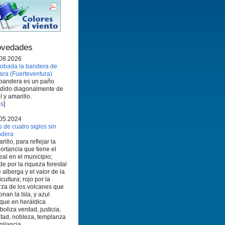
vedades
08.2026
obada la bandera de
ara (Fuerteventura)
bandera es un paño
idido diagonalmente de
l y amarillo.
s
]
05.2024
 de cuatro siglos sin
ndera
rillo, para reflejar la
ortancia que tiene el
eal en el municipio;
de por la riqueza forestal
 alberga y el valor de la
icultura; rojo por la
rza de los volcanes que
onan la Isla, y azul
que en heráldica
boliza verdad, justicia,
ltad, nobleza, templanza
igilancia.