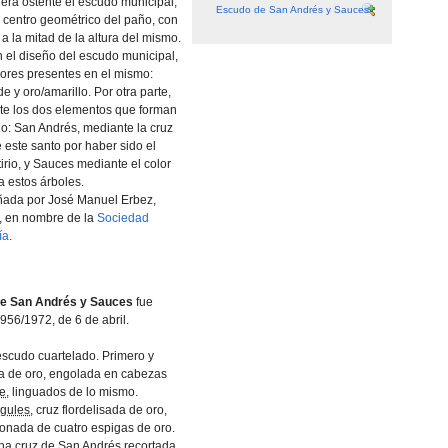
era ostente el escudo municipal,
Escudo de San Andrés y Sauces
l centro geométrico del paño, con
a la mitad de la altura del mismo.
 el diseño del escudo municipal,
lores presentes en el mismo:
de y oro/amarillo. Por otra parte,
te los dos elementos que forman
o: San Andrés, mediante la cruz
 este santo por haber sido el
irio, y Sauces mediante el color
a estos árboles.
ñada por José Manuel Erbez,
b, en nombre de la
Sociedad
­a
.
e San Andrés y Sauces
fue
956/1972, de 6 de abril.
scudo cuartelado. Primero y
a de oro, engolada en cabezas
le
, linguados de lo mismo.
gules
, cruz flordelisada de oro,
onada de cuatro espigas de oro.
na cruz de San Andrés recortada,