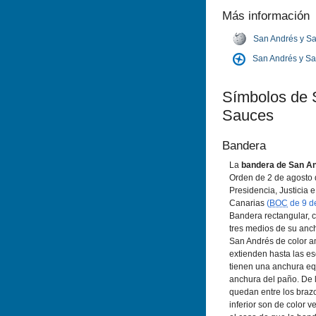
Más información
San Andrés y S
San Andrés y S
Sí­mbolos de
Sauces
Bandera
La
bandera de San A
Orden de 2 de agosto 
Presidencia, Justicia 
Canarias
(
BOC
de 9 d
Bandera rectangular, c
tres medios de su anc
San Andrés de color a
extienden hasta las e
tienen una anchura equ
anchura del paño. De l
quedan entre los brazo
inferior son de color v