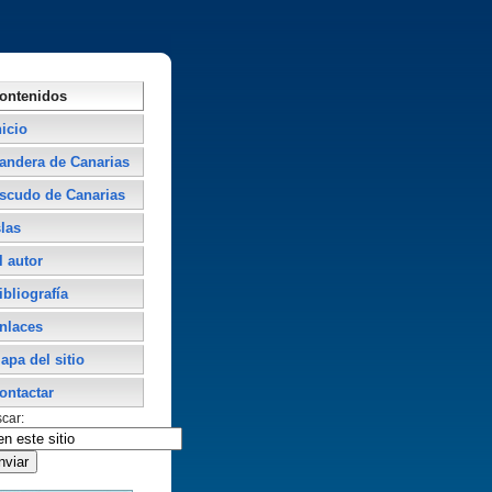
ontenidos
nicio
andera de Canarias
scudo de Canarias
slas
l autor
ibliografí­a
nlaces
apa del sitio
ontactar
car: