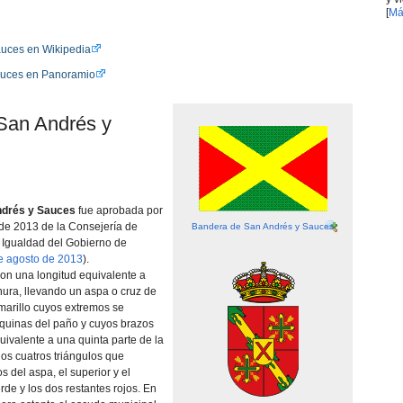
[
Má
auces en Wikipedia
auces en Panoramio
 San Andrés y
ndrés y Sauces
fue aprobada por
de 2013 de la Consejerí­a de
Bandera de San Andrés y Sauces
e Igualdad del Gobierno de
e agosto de 2013
).
on una longitud equivalente a
hura, llevando un aspa o cruz de
marillo cuyos extremos se
squinas del paño y cuyos brazos
ivalente a una quinta parte de la
os cuatros triángulos que
s del aspa, el superior y el
erde y los dos restantes rojos. En