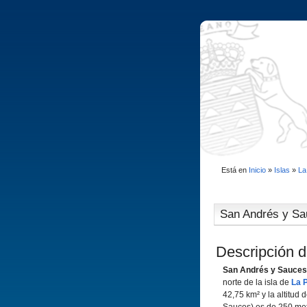
Está en
Inicio
»
Islas
»
La
San Andrés y S
Descripción d
San Andrés y Sauces
norte de la isla de
La 
42,75 km² y la altitud 