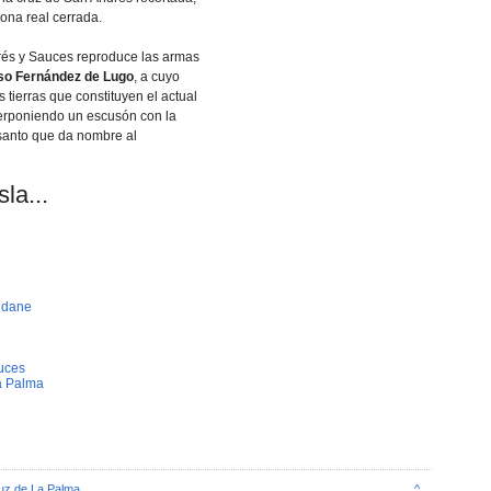
orona real cerrada.
rés y Sauces reproduce las armas
so Fernández de Lugo
, a cuyo
s tierras que constituyen el actual
erponiendo un escusón con la
santo que da nombre al
la...
idane
uces
a Palma
uz de La Palma
^