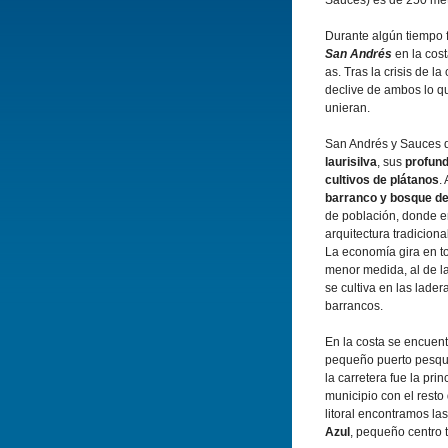
Sauces) es de 250 metr
Durante algún tiempo 
San Andrés
en la cos
as. Tras la crisis de la
declive de ambos lo q
unieran.
San Andrés y Sauces 
laurisilva
, sus
profun
cultivos de plátanos
.
barranco y bosque de
de población, donde 
arquitectura tradicional
La economí­a gira en to
menor medida, al de l
se cultiva en las lad
barrancos.
En la costa se encuen
pequeño puerto pesque
la carretera fue la pri
municipio con el resto
litoral encontramos la
Azul
, pequeño centro t