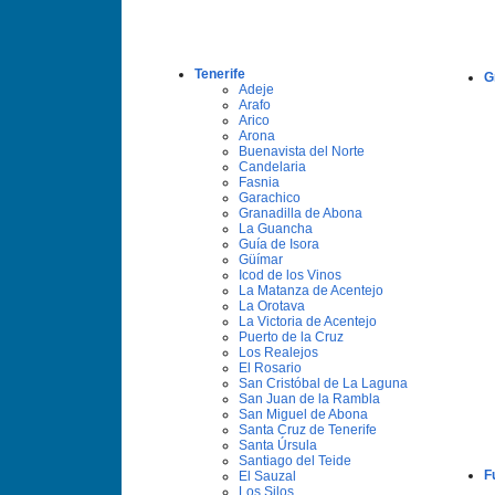
Tenerife
G
Adeje
Arafo
Arico
Arona
Buenavista del Norte
Candelaria
Fasnia
Garachico
Granadilla de Abona
La Guancha
Guí­a de Isora
Güí­mar
Icod de los Vinos
La Matanza de Acentejo
La Orotava
La Victoria de Acentejo
Puerto de la Cruz
Los Realejos
El Rosario
San Cristóbal de La Laguna
San Juan de la Rambla
San Miguel de Abona
Santa Cruz de Tenerife
Santa Úrsula
Santiago del Teide
F
El Sauzal
Los Silos