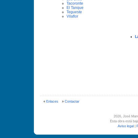
Tacoronte
El Tanque
Tegueste
Vilaflor
L
«
Enlaces
»
Contactar
2026
, José Man
Esta obra está ba
Aviso legal
|