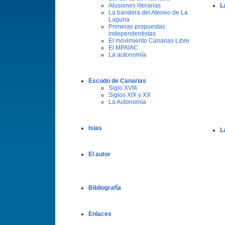
Alusiones literarias
L
La bandera del Ateneo de La
Laguna
Primeras propuestas
independentistas
El movimiento Canarias Libre
El MPAIAC
La autonomí­a
Escudo de Canarias
Siglo XVIII
Siglos XIX y XX
La Autonomí­a
Islas
L
El autor
Bibliografí­a
Enlaces