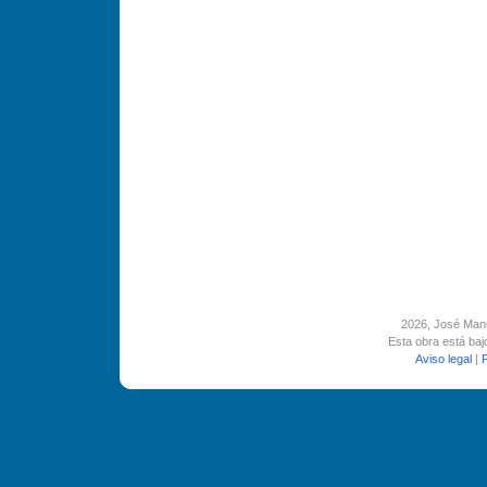
2026
, José Man
Esta obra está ba
Aviso legal
|