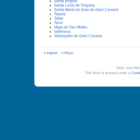
Santa Brí­gida
Santa Lucí­a de Tirajana
Santa Marí­a de Guí­a de Gran Canaria
Tejeda
Telde
Teror
Vega de San Mateo
Valleseco
Valsequillo de Gran Canaria
«
Ingenio
»
Moya
2026
, José Man
This Work is licensed under a
Creat