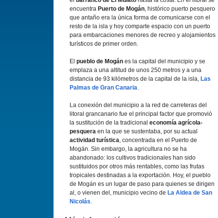
el
barranco de El Mulato
hasta la costa. En el litoral se
encuentra
Puerto de Mogán
, histórico puerto pesquero
que antaño era la única forma de comunicarse con el
resto de la isla y hoy comparte espacio con un puerto
para embarcaciones menores de recreo y alojamientos
turí­sticos de primer orden.
El
pueblo de Mogán
es la capital del municipio y se
emplaza a una altitud de unos 250 metros y a una
distancia de 93 kilómetros de la capital de la isla,
Las
Palmas de Gran Canaria
.
La conexión del municipio a la red de carreteras del
litoral grancanario fue el principal factor que promovió
la sustitución de la tradicional
economí­a agrí­cola-
pesquera
en la que se sustentaba, por su actual
actividad turí­stica
, concentrada en el Puerto de
Mogán. Sin embargo, la agricultura no se ha
abandonado: los cultivos tradicionales han sido
sustituidos por otros más rentables, como las frutas
tropicales destinadas a la exportación. Hoy, el pueblo
de Mogán es un lugar de paso para quienes se dirigen
al, o vienen del, municipio vecino de
La Aldea de San
Nicolás
.