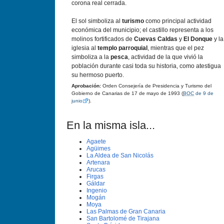
corona real cerrada.
El sol simboliza al
turismo
como principal actividad
económica del municipio; el castillo representa a los
molinos fortificados de
Cuevas Caldas
y
El Donque
y la
iglesia al
templo parroquial
, mientras que el pez
simboliza a la
pesca
, actividad de la que vivió la
población durante casi toda su historia, como atestigua
su hermoso puerto.
Aprobación:
Orden Consejerí­a de Presidencia y Turismo del
Gobierno de Canarias de 17 de mayo de 1993 (
BOC
de 9 de
junio
).
En la misma isla...
Agaete
Agüimes
La Aldea de San Nicolás
Artenara
Arucas
Firgas
Gáldar
Ingenio
Mogán
Moya
Las Palmas de Gran Canaria
San Bartolomé de Tirajana