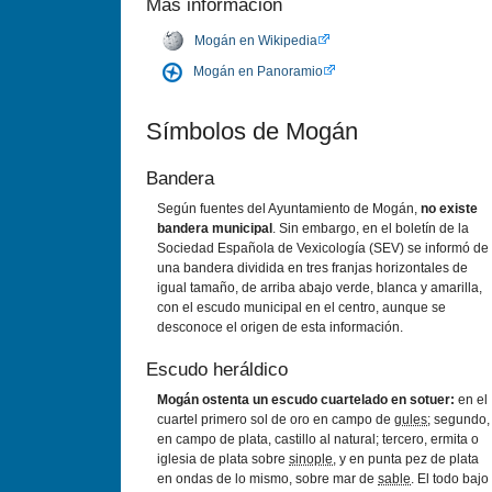
Más información
Mogán en Wikipedia
Mogán en Panoramio
Sí­mbolos de Mogán
Bandera
Según fuentes del Ayuntamiento de Mogán,
no existe
bandera municipal
. Sin embargo, en el boletí­n de la
Sociedad Española de Vexicologí­a (SEV) se informó de
una bandera dividida en tres franjas horizontales de
igual tamaño, de arriba abajo verde, blanca y amarilla,
con el escudo municipal en el centro, aunque se
desconoce el origen de esta información.
Escudo heráldico
Mogán ostenta un escudo cuartelado en sotuer:
en el
cuartel primero sol de oro en campo de
gules
; segundo,
en campo de plata, castillo al natural; tercero, ermita o
iglesia de plata sobre
sinople
, y en punta pez de plata
en ondas de lo mismo, sobre mar de
sable
. El todo bajo