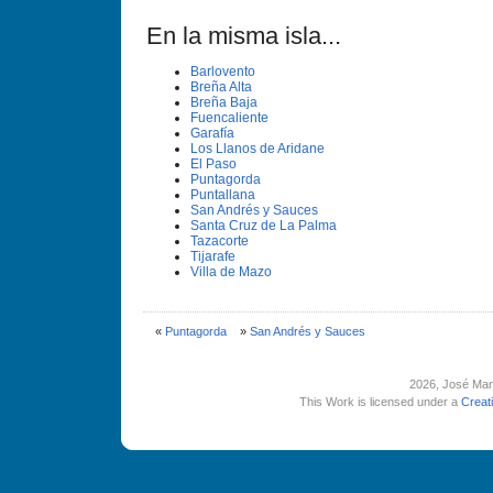
En la misma isla...
Barlovento
Breña Alta
Breña Baja
Fuencaliente
Garafí­a
Los Llanos de Aridane
El Paso
Puntagorda
Puntallana
San Andrés y Sauces
Santa Cruz de La Palma
Tazacorte
Tijarafe
Villa de Mazo
«
Puntagorda
»
San Andrés y Sauces
2026
, José Man
This Work is licensed under a
Creat