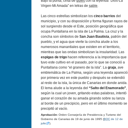
Bajo la punta, cinta de
gules
con la leyenda “Dios-La
Virgen-Mi Amada” en letras de
sable
.
Las cinco estrellas simbolizan los
cinco barrios
del
municipio, y con su disposición y forma figuran rayos de
sol surgiendo desde el Este, posición geográfica que
ocupa Puntallana en la isla de La Palma. La cruz y la
concha son símbolos de
San Juan Bautista
, patrón del
pueblo, y el agua que vierte la concha alude a los
numerosos manantiales que existen en el territorio,
mientras que las ondas simbolizan la insularidad. Las
espigas de trigo
hacen referencia a la importancia que
tuvo este cultivo en el pasado, por lo que se conoció a
Puntallana como “el granero de la isla”. La
graja
, ave
emblemática de La Palma, según una leyenda apareció
por primera vez en este pueblo y después se extendió
al resto de la isla, la única de Canarias en donde anida.
El lema alude a la leyenda del
“Salto del Enamorado”
,
según la cual un joven, gritando estas palabras, intentó
ganar el corazón de su amada girando sobre su lanza
al borde de un precipicio, pero en el último momento se
precipitó al vacío.
Aprobación:
Orden Consejería de Presidencia y Turismo del
Gobierno de Canarias de 19 de junio de 1995 (
BOC
de 12 de
julio
).