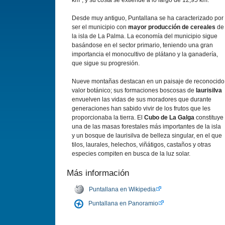
km²; y su costa se extiende a lo largo de 12,95 km.
Desde muy antiguo, Puntallana se ha caracterizado por
ser el municipio con
mayor producción de cereales
de
la isla de La Palma. La economía del municipio sigue
basándose en el sector primario, teniendo una gran
importancia el monocultivo de plátano y la ganadería,
que sigue su progresión.
Nueve montañas destacan en un paisaje de reconocido
valor botánico; sus formaciones boscosas de
laurisilva
envuelven las vidas de sus moradores que durante
generaciones han sabido vivir de los frutos que les
proporcionaba la tierra. El
Cubo de La Galga
constituye
una de las masas forestales más importantes de la isla
y un bosque de laurisilva de belleza singular, en el que
tilos, laurales, helechos, viñátigos, castaños y otras
especies compiten en busca de la luz solar.
Más información
Puntallana en Wikipedia
Puntallana en Panoramio