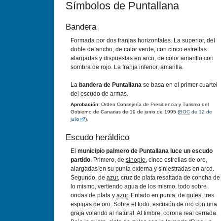
Símbolos de Puntallana
Bandera
Formada por dos franjas horizontales. La superior, del
doble de ancho, de color verde, con cinco estrellas
alargadas y dispuestas en arco, de color amarillo con
sombra de rojo. La franja inferior, amarilla.
La
bandera de Puntallana
se basa en el primer cuartel
del escudo de armas.
Aprobación:
Orden Consejería de Presidencia y Turismo del
Gobierno de Canarias de 19 de junio de 1995 (
BOC
de 12 de
julio
).
Escudo heráldico
El
municipio palmero de Puntallana luce un escudo
partido
. Primero, de
sinople
, cinco estrellas de oro,
alargadas en su punta externa y siniestradas en arco.
Segundo, de
azur
, cruz de plata resaltada de concha de
lo mismo, vertiendo agua de los mismo, todo sobre
ondas de plata y
azur
. Entado en punta, de
gules
, tres
espigas de oro. Sobre el todo, escusón de oro con una
graja volando al natural. Al timbre, corona real cerrada.