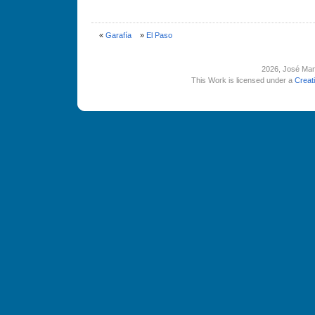
«
Garafí­a
»
El Paso
2026
, José Man
This Work is licensed under a
Creat