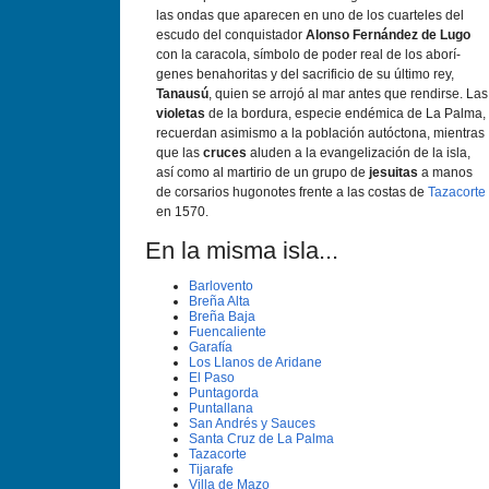
las ondas que aparecen en uno de los cuarteles del
escudo del conquistador
Alonso Fernández de Lugo
con la caracola, sí­mbolo de poder real de los aborí­
genes benahoritas y del sacrificio de su último rey,
Tanausú
, quien se arrojó al mar antes que rendirse. Las
violetas
de la bordura, especie endémica de La Palma,
recuerdan asimismo a la población autóctona, mientras
que las
cruces
aluden a la evangelización de la isla,
así­ como al martirio de un grupo de
jesuitas
a manos
de corsarios hugonotes frente a las costas de
Tazacorte
en 1570.
En la misma isla...
Barlovento
Breña Alta
Breña Baja
Fuencaliente
Garafí­a
Los Llanos de Aridane
El Paso
Puntagorda
Puntallana
San Andrés y Sauces
Santa Cruz de La Palma
Tazacorte
Tijarafe
Villa de Mazo