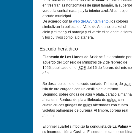
La
bandera de Los Llanos de Aridane
se halla dividida
en tres franjas horizontales de igual tamaño, la superior
verde, la central naranja y la inferior azul. Al centro, el
escudo municipal.
De acuerdo con la
web del Ayuntamiento
, los colores
simbolizan la belleza del Valle de Aridane: el azul el
cielo y el mar, y el naranja y el verde el color de la tierra
y los cultivos como la platanera.
Escudo heráldico
El
escudo de Los Llanos de Aridane
fue aprobado por
acuerdo del Consejo de Ministros de 2 de febrero de
1956, publicado en el
BOE
del 16 de febrero del mismo
año.
Se describe como un escudo cortado. Primero, de
azur
,
isla de oro cargada con un castillo de lo mismo.
Segundo, sobre ondas de
azur
y plata, caracola marina
al natural. Bordura de plata fileteada de
gules
, con
cuatro cruces griegas de
gules
alternadas con cuatro
violetas palmenses de púrpura. Al timbre, corona real
abierta.
El primer cuartel simboliza la
conquista de La Palma
y
su incorporación a Castilla. El segundo cuartel combina