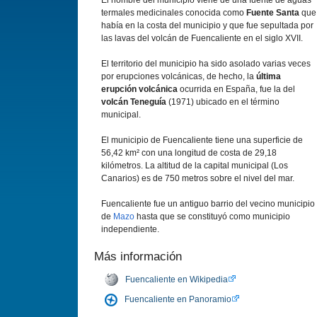
El nombre del municipio viene de una fuente de aguas
termales medicinales conocida como
Fuente Santa
que
habí­a en la costa del municipio y que fue sepultada por
las lavas del volcán de Fuencaliente en el siglo XVII.
El territorio del municipio ha sido asolado varias veces
por erupciones volcánicas, de hecho, la
última
erupción volcánica
ocurrida en España, fue la del
volcán Teneguí­a
(1971) ubicado en el término
municipal.
El municipio de Fuencaliente tiene una superficie de
56,42 km² con una longitud de costa de 29,18
kilómetros. La altitud de la capital municipal (Los
Canarios) es de 750 metros sobre el nivel del mar.
Fuencaliente fue un antiguo barrio del vecino municipio
de
Mazo
hasta que se constituyó como municipio
independiente.
Más información
Fuencaliente en Wikipedia
Fuencaliente en Panoramio