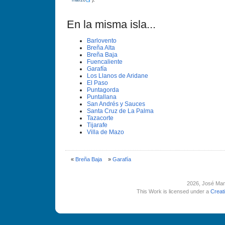
En la misma isla...
Barlovento
Breña Alta
Breña Baja
Fuencaliente
Garafí­a
Los Llanos de Aridane
El Paso
Puntagorda
Puntallana
San Andrés y Sauces
Santa Cruz de La Palma
Tazacorte
Tijarafe
Villa de Mazo
«
Breña Baja
»
Garafí­a
2026
, José Man
This Work is licensed under a
Creat