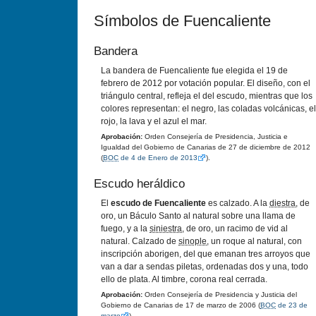
Sí­mbolos de Fuencaliente
Bandera
La bandera de Fuencaliente fue elegida el 19 de
febrero de 2012 por votación popular. El diseño, con el
triángulo central, refleja el del escudo, mientras que los
colores representan: el negro, las coladas volcánicas, el
rojo, la lava y el azul el mar.
Aprobación:
Orden Consejerí­a de Presidencia, Justicia e
Igualdad del Gobierno de Canarias de 27 de diciembre de 2012
(
BOC
de 4 de Enero de 2013
).
Escudo heráldico
El
escudo de Fuencaliente
es calzado. A la
diestra
, de
oro, un Báculo Santo al natural sobre una llama de
fuego, y a la
siniestra
, de oro, un racimo de vid al
natural. Calzado de
sinople
, un roque al natural, con
inscripción aborigen, del que emanan tres arroyos que
van a dar a sendas piletas, ordenadas dos y una, todo
ello de plata. Al timbre, corona real cerrada.
Aprobación:
Orden Consejerí­a de Presidencia y Justicia del
Gobierno de Canarias de 17 de marzo de 2006 (
BOC
de 23 de
marzo
).