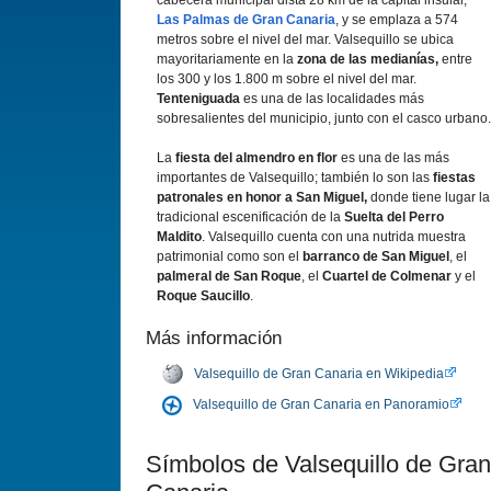
cabecera municipal dista 28 km de la capital insular,
Las Palmas de Gran Canaria
, y se emplaza a 574
metros sobre el nivel del mar. Valsequillo se ubica
mayoritariamente en la
zona de las medianías,
entre
los 300 y los 1.800 m sobre el nivel del mar.
Tenteniguada
es una de las localidades más
sobresalientes del municipio, junto con el casco urbano.
La
fiesta del almendro en flor
es una de las más
importantes de Valsequillo; también lo son las
fiestas
patronales en honor a San Miguel,
donde tiene lugar la
tradicional escenificación de la
Suelta del Perro
Maldito
. Valsequillo cuenta con una nutrida muestra
patrimonial como son el
barranco de San Miguel
, el
palmeral de San Roque
, el
Cuartel de Colmenar
y el
Roque Saucillo
.
Más información
Valsequillo de Gran Canaria en Wikipedia
Valsequillo de Gran Canaria en Panoramio
Símbolos de Valsequillo de Gran