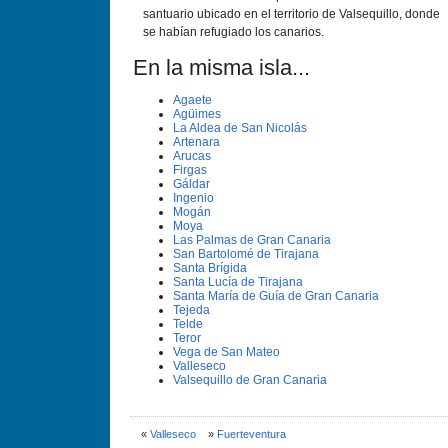
santuario ubicado en el territorio de Valsequillo, donde
se habían refugiado los canarios.
En la misma isla...
Agaete
Agüimes
La Aldea de San Nicolás
Artenara
Arucas
Firgas
Gáldar
Ingenio
Mogán
Moya
Las Palmas de Gran Canaria
San Bartolomé de Tirajana
Santa Brí­gida
Santa Lucí­a de Tirajana
Santa Marí­a de Guí­a de Gran Canaria
Tejeda
Telde
Teror
Vega de San Mateo
Valleseco
Valsequillo de Gran Canaria
«
Valleseco
»
Fuerteventura