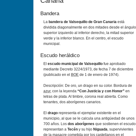
Canaria
Bandera
La
bandera de Valsequillo de Gran Canaria
está
dividida diagonalmente en dos mitades desde el ángulo
superior izquierdo al inferior derecho, la mitad superior
verde y la inferior blanco. En el centro, el escudo
municipal.
Escudo heráldico
El
escudo municipal de Valsequillo
fue aprobado
mediante Decreto 3224/1973, de fecha 7 de diciembre
(publicado en el
BOE
de 1 de enero de 1974).
Descripción: De oro, un drago en su color. Bordura de
azur
, con la leyenda
“Con Justicia y con Honor”
en
letras de plata. Al timbre, corona real abierta. Como
tenantes, dos aborígenes canarios.
El
drago
representa el ejemplar existente en el
municipio, al que se le calcula una antigüedad de unos
700 años. Los
dos aborígenes
que sostienen el escudo
representan a
Tecén
y su hijo
Niguada
, supervivientes
de la masacre cometida por los castellanos en el