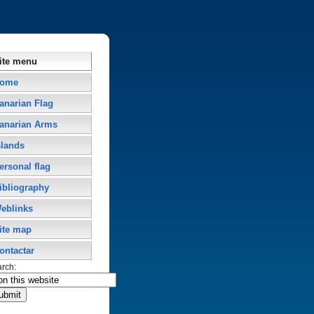
ite menu
ome
anarian Flag
anarian Arms
slands
ersonal flag
ibliography
eblinks
ite map
ontactar
arch: