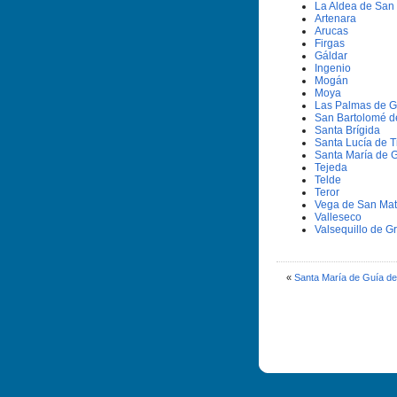
La Aldea de San
Artenara
Arucas
Firgas
Gáldar
Ingenio
Mogán
Moya
Las Palmas de G
San Bartolomé d
Santa Brí­gida
Santa Lucí­a de T
Santa Marí­a de 
Tejeda
Telde
Teror
Vega de San Ma
Valleseco
Valsequillo de G
«
Santa Marí­a de Guí­a d