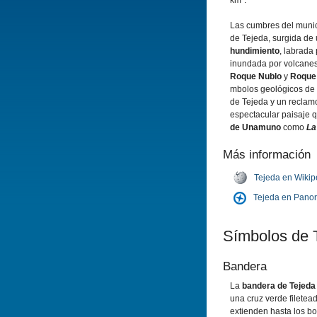
km².
Las cumbres del munic
de Tejeda, surgida d
hundimiento
, labrada
inundada por volcanes.
Roque Nublo
y
Roque
mbolos geológicos de l
de Tejeda y un reclamo
espectacular paisaje 
de Unamuno
como
La
Más información
Tejeda en Wikip
Tejeda en Pano
Sí­mbolos de 
Bandera
La
bandera de Tejeda
una cruz verde filetea
extienden hasta los bo