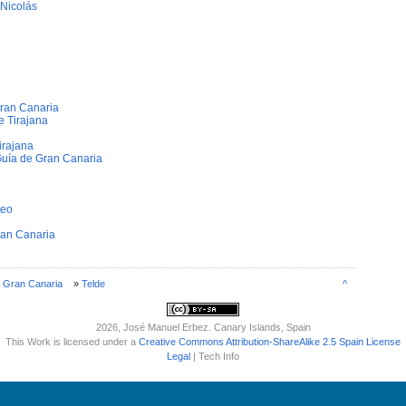
 Nicolás
ran Canaria
e Tirajana
irajana
Guí­a de Gran Canaria
teo
ran Canaria
e Gran Canaria
»
Telde
^
2026
, José Manuel Erbez. Canary Islands, Spain
This Work is licensed under a
Creative Commons Attribution-ShareAlike 2.5 Spain License
Legal
| Tech Info