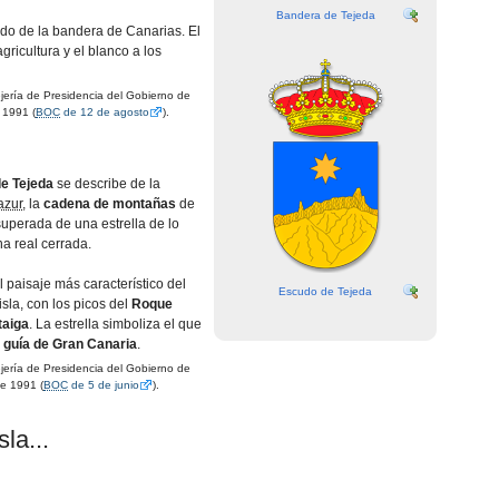
Bandera de Tejeda
ado de la bandera de Canarias. El
gricultura y el blanco a los
rí­a de Presidencia del Gobierno de
 1991 (
BOC
de 12 de agosto
).
e Tejeda
se describe de la
azur
, la
cadena de montañas
de
uperada de una estrella de lo
na real cerrada.
 paisaje más caracterí­stico del
Escudo de Tejeda
isla, con los picos del
Roque
taiga
. La estrella simboliza el que
 guí­a de Gran Canaria
.
rí­a de Presidencia del Gobierno de
e 1991 (
BOC
de 5 de junio
).
la...