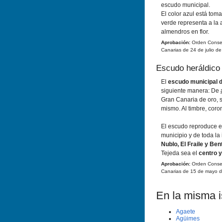
escudo municipal.
El color azul está tom
verde representa a la a
almendros en flor.
Aprobación:
Orden Conseje
Canarias de 24 de julio de
Escudo heráldico
El
escudo municipal d
siguiente manera: De
Gran Canaria de oro, s
mismo. Al timbre, coro
El escudo reproduce el
municipio y de toda la 
Nublo, El Fraile y Ben
Tejeda sea el
centro y
Aprobación:
Orden Conseje
Canarias de 15 de mayo d
En la misma is
Agaete
Agüimes