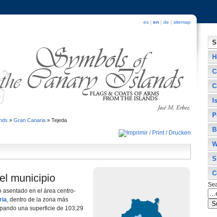
es
|
en
|
de
|
sitemap
S
H
C
C
I
P
ands
»
Gran Canaria
»
Tejeda
B
W
S
C
el municipio
Se
 asentado en el área centro-
ria
, dentro de la zona más
upando una superficie de 103,29