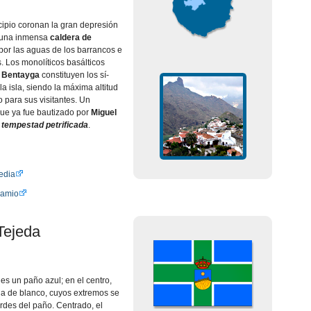
ipio coronan la gran depresión
e una inmensa
caldera de
 por las aguas de los barrancos e
 Los monolí­ticos basálticos
 Bentayga
constituyen los sí­
a isla, siendo la máxima altitud
 para sus visitantes. Un
que ya fue bautizado por
Miguel
 tempestad petrificada
.
edia
ramio
Tejeda
es un paño azul; en el centro,
da de blanco, cuyos extremos se
rdes del paño. Centrado, el